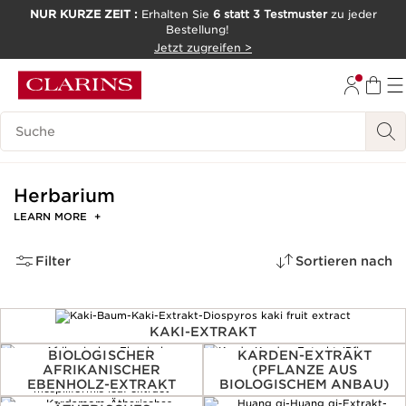
NUR KURZE ZEIT :
Erhalten Sie
6 statt 3 Testmuster
zu jeder
Bestellung!
WEITER ZUM INHALT
Jetzt zugreifen >
ZUM FOOTER GEHEN
Legende suchen
Herbarium
LEARN MORE
+
Filter
Sortieren nach
KAKI-EXTRAKT
BIOLOGISCHER
KARDEN-EXTRAKT
AFRIKANISCHER
(PFLANZE AUS
EBENHOLZ-EXTRAKT
BIOLOGISCHEM ANBAU)