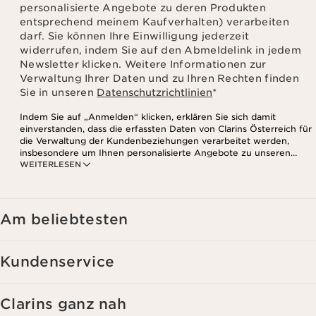
personalisierte Angebote zu deren Produkten
entsprechend meinem Kaufverhalten) verarbeiten
darf. Sie können Ihre Einwilligung jederzeit
widerrufen, indem Sie auf den Abmeldelink in jedem
Newsletter klicken. Weitere Informationen zur
Verwaltung Ihrer Daten und zu Ihren Rechten finden
Sie in unseren
Datenschutzrichtlinien
*
Indem Sie auf „Anmelden“ klicken, erklären Sie sich damit
einverstanden, dass die erfassten Daten von Clarins Österreich für
die Verwaltung der Kundenbeziehungen verarbeitet werden,
insbesondere um Ihnen personalisierte Angebote zu unseren
WEITERLESEN
Produkten und Dienstleistungen entsprechend Ihrem
Kaufverhalten, Ihren Gewohnheiten und/oder Ihren Interessen
zuzusenden, auch durch Anzeige in sozialen Netzwerken und auf
Websites Dritter, sowie für analytische Zwecke.
Am beliebtesten
Kundenservice
Clarins ganz nah