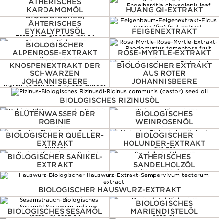
ÄTHERISCHES
KARDAMOMÖL
HUANG QI-EXTRAKT
BIOLOGISCHES,
ÄHTERISCHES
EYKALYPTUSÖL
FEIGENEXTRAKT
BIOLOGISCHER
ALPENROSE-EXTRAKT
ROSE-MYRTLE-EXTRAKT
BIOLOGISCHER
KNOSPENEXTRAKT DER
BIOLOGISCHER EXTRAKT
SCHWARZEN
AUS ROTER
JOHANNISBEERE
JOHANNISBEERE
BIOLOGISCHES RIZINUSÖL
BLÜTENWASSER DER
BIOLOGISCHES
ROBINIE
WEINROSENÖL
BIOLOGISCHER QUELLER-
BIOLOGISCHER
EXTRAKT
HOLUNDER-EXTRAKT
BIOLOGISCHER SANIKEL-
ÄTHERISCHES
EXTRAKT
SANDELHOLZÖL
BIOLOGISCHER HAUSWURZ-EXTRAKT
BIOLOGISCHES
BIOLOGISCHES SESAMÖL
MARIENDISTELÖL