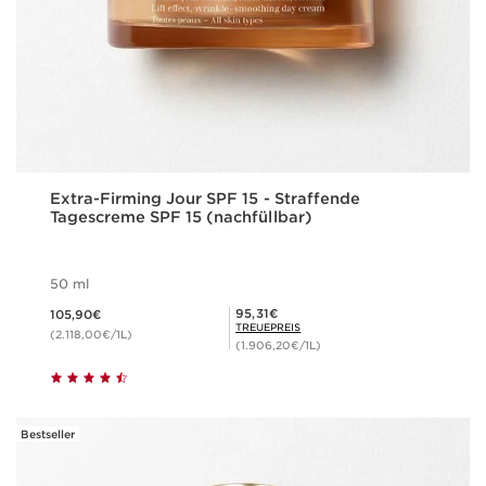
Extra-Firming Jour SPF 15 - Straffende
Tagescreme SPF 15 (nachfüllbar)
50 ml
Aktueller Preis 105,90€
Mitgliederpreis 95,31€
95,31€
105,90€
TREUEPREIS
(2.118,00€/1L)
(1.906,20€/1L)
Bestseller