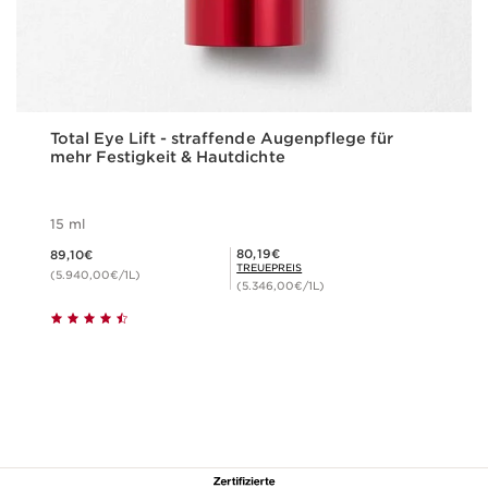
Total Eye Lift - straffende Augenpflege für
mehr Festigkeit & Hautdichte
15 ml
Aktueller Preis 89,10€
Mitgliederpreis 80,19€
80,19€
89,10€
TREUEPREIS
(5.940,00€/1L)
(5.346,00€/1L)