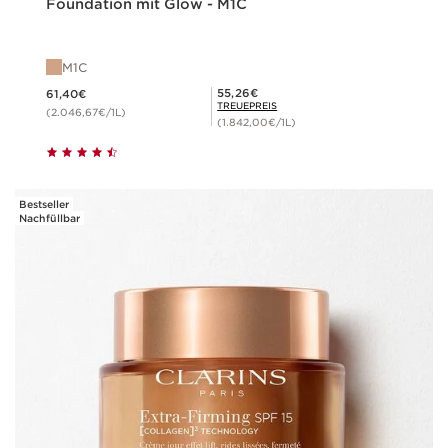
Foundation mit Glow - M1C
M1C
Aktueller Preis 61,40€
Mitgliederpreis 55,26€
55,26€
61,40€
TREUEPREIS
(2.046,67€/1L)
(1.842,00€/1L)
Bestseller
Nachfüllbar