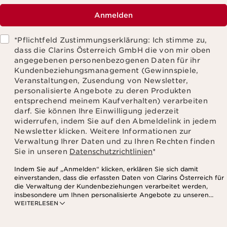
Anmelden
*Pflichtfeld Zustimmungserklärung: Ich stimme zu,
dass die Clarins Österreich GmbH die von mir oben
angegebenen personenbezogenen Daten für ihr
Kundenbeziehungsmanagement (Gewinnspiele,
Veranstaltungen, Zusendung von Newsletter,
personalisierte Angebote zu deren Produkten
entsprechend meinem Kaufverhalten) verarbeiten
darf. Sie können Ihre Einwilligung jederzeit
widerrufen, indem Sie auf den Abmeldelink in jedem
Newsletter klicken. Weitere Informationen zur
Verwaltung Ihrer Daten und zu Ihren Rechten finden
Sie in unseren
Datenschutzrichtlinien
*
Indem Sie auf „Anmelden“ klicken, erklären Sie sich damit
einverstanden, dass die erfassten Daten von Clarins Österreich für
die Verwaltung der Kundenbeziehungen verarbeitet werden,
insbesondere um Ihnen personalisierte Angebote zu unseren
WEITERLESEN
Produkten und Dienstleistungen entsprechend Ihrem
Kaufverhalten, Ihren Gewohnheiten und/oder Ihren Interessen
zuzusenden, auch durch Anzeige in sozialen Netzwerken und auf