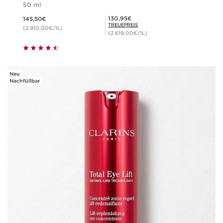
50 ml
Aktueller Preis 145,50€
Mitgliederpreis 130,95€
130,95€
145,50€
TREUEPREIS
(2.910,00€/1L)
(2.619,00€/1L)
Neu
Nachfüllbar