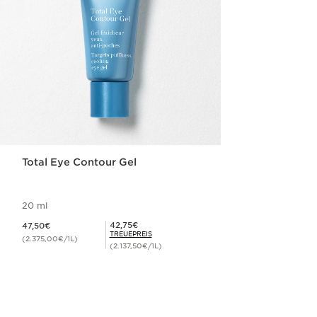
Total Eye Contour Gel
20 ml
Aktueller Preis 47,50€
Mitgliederpreis 42,75€
42,75€
47,50€
TREUEPREIS
(2.375,00€/1L)
(2.137,50€/1L)
Schnellansicht