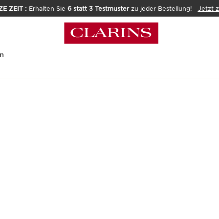
E ZEIT :
Erhalten Sie
6 statt 3 Testmuster
zu jeder Bestellung!
Jetzt 
n