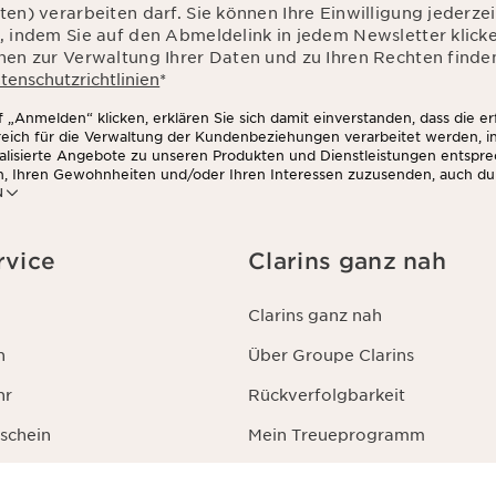
en) verarbeiten darf. Sie können Ihre Einwilligung jederzei
, indem Sie auf den Abmeldelink in jedem Newsletter klick
nen zur Verwaltung Ihrer Daten und zu Ihren Rechten finden
tenschutzrichtlinien
*
 „Anmelden“ klicken, erklären Sie sich damit einverstanden, dass die e
rreich für die Verwaltung der Kundenbeziehungen verarbeitet werden, 
alisierte Angebote zu unseren Produkten und Dienstleistungen entspr
n, Ihren Gewohnheiten und/oder Ihren Interessen zuzusenden, auch du
N
zwerken und auf Websites Dritter, sowie für analytische Zwecke.
rvice
Clarins ganz nah
Clarins ganz nah
n
Über Groupe Clarins
hr
Rückverfolgbarkeit
schein
Mein Treueprogramm
te Fragen (FAQ)
Spa