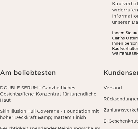
Kaufverhalt
widerrufen
Informatio
unseren
Da
Indem Sie auf
Clarins Öste
Ihnen person
Kaufverhalte
WEITERLESE
sozialen Net
Am beliebtesten
Kundense
DOUBLE SERUM - Ganzheitliches
Versand
Gesichtspflege-Konzentrat für jugendliche
Rücksendunge
Haut
Zahlungsverke
Skin Illusion Full Coverage - Foundation mit
hoher Deckkraft &amp; mattem Finish
E-Geschenkgut
Feuchtigkeit spendender Reinigungsschaum
Häufig gestell
für normale bis trockene Haut