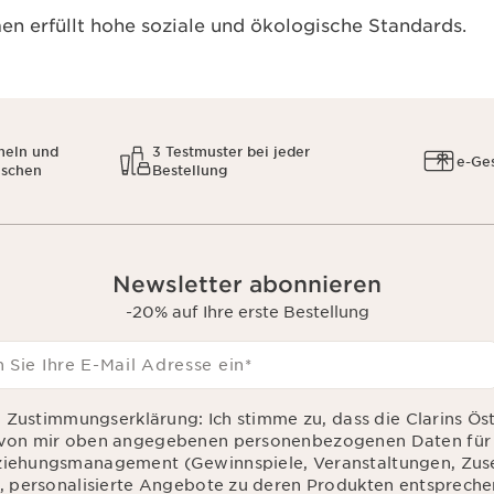
n erfüllt hohe soziale und ökologische Standards.
meln und
3 Testmuster bei jeder
e-Ge
uschen
Bestellung
Newsletter abonnieren
-20% auf Ihre erste Bestellung
 Sie Ihre E-Mail Adresse ein
*
d Zustimmungserklärung: Ich stimme zu, dass die Clarins Ös
von mir oben angegebenen personenbezogenen Daten für 
iehungsmanagement (Gewinnspiele, Veranstaltungen, Zu
, personalisierte Angebote zu deren Produkten entsprec