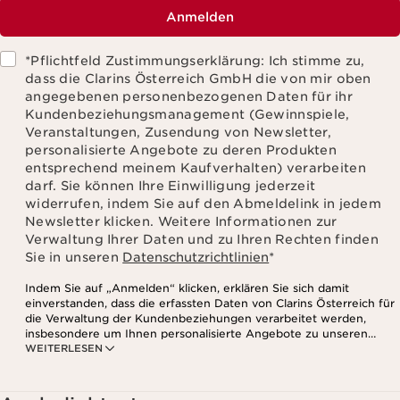
Anmelden
*Pflichtfeld Zustimmungserklärung: Ich stimme zu,
dass die Clarins Österreich GmbH die von mir oben
angegebenen personenbezogenen Daten für ihr
Kundenbeziehungsmanagement (Gewinnspiele,
Veranstaltungen, Zusendung von Newsletter,
personalisierte Angebote zu deren Produkten
entsprechend meinem Kaufverhalten) verarbeiten
darf. Sie können Ihre Einwilligung jederzeit
widerrufen, indem Sie auf den Abmeldelink in jedem
Newsletter klicken. Weitere Informationen zur
Verwaltung Ihrer Daten und zu Ihren Rechten finden
Sie in unseren
Datenschutzrichtlinien
*
Indem Sie auf „Anmelden“ klicken, erklären Sie sich damit
einverstanden, dass die erfassten Daten von Clarins Österreich für
die Verwaltung der Kundenbeziehungen verarbeitet werden,
insbesondere um Ihnen personalisierte Angebote zu unseren
WEITERLESEN
Produkten und Dienstleistungen entsprechend Ihrem
Kaufverhalten, Ihren Gewohnheiten und/oder Ihren Interessen
zuzusenden, auch durch Anzeige in sozialen Netzwerken und auf
Websites Dritter, sowie für analytische Zwecke.