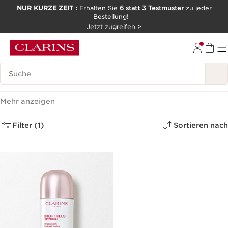
NUR KURZE ZEIT :
Erhalten Sie
6 statt 3 Testmuster
zu jeder
Bestellung!
WEITER ZUM INHALT
Jetzt zugreifen >
ZUM FOOTER GEHEN
Legende suchen
Gesichtsserum
(1)
Mehr anzeigen
Filter (1)
Sortieren nach