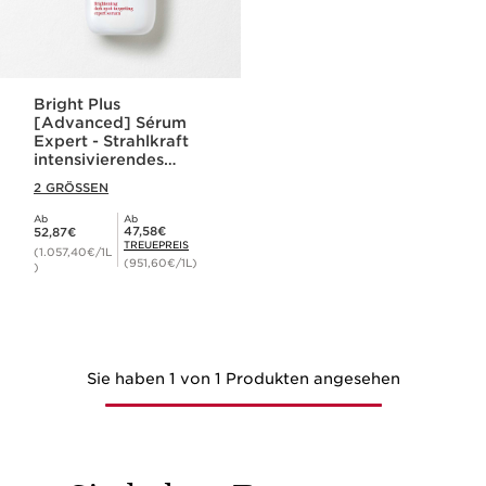
Bright Plus
[Advanced] Sérum
Expert - Strahlkraft
intensivierendes
Experten-Serum bei
2 GRÖSSEN
Pigmentflecken
Ab
Ab
Aktueller Preis 52,87€
Mitgliederpreis 47,58€
47,58€
52,87€
TREUEPREIS
(1.057,40€/1L
(951,60€/1L)
)
Sie haben 1 von 1 Produkten angesehen