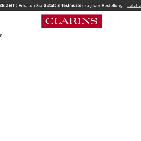
E ZEIT :
Erhalten Sie
6 statt 3 Testmuster
zu jeder Bestellung!
Jetzt 
n