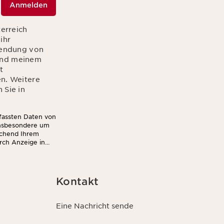
Anmelden
terreich
ihr
sendung von
hend meinem
t
en. Weitere
 Sie in
rfassten Daten von
insbesondere um
echend Ihrem
rch Anzeige in
Kontakt
Eine Nachricht sende