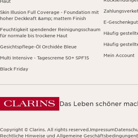
Rücksendunge
Haut
Zahlungsverke
Skin Illusion Full Coverage - Foundation mit
hoher Deckkraft &amp; mattem Finish
E-Geschenkgut
Feuchtigkeit spendender Reinigungsschaum
Häufig gestell
für normale bis trockene Haut
Häufig gestell
Gesichtspflege-Öl Orchidée Bleue
Mein Account
Multi Intensive - Tagescreme 50+ SPF15
Black Friday
Das Leben schöner mach
Copyright © Clarins. All rights reserved.
Impressum
Datenschu
Rechtliche Hinweise und Allgemeine Geschäftsbedingungen