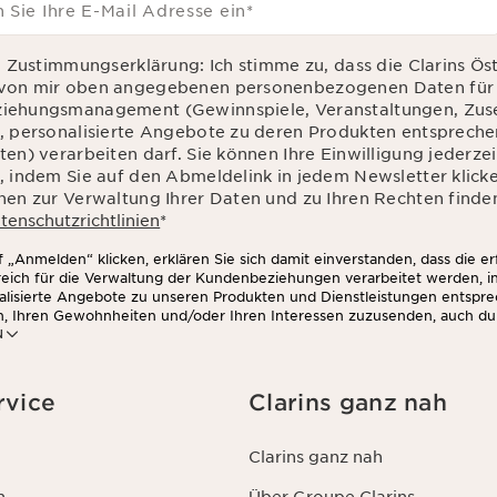
 Sie Ihre E-Mail Adresse ein
*
d Zustimmungserklärung: Ich stimme zu, dass die Clarins Ös
von mir oben angegebenen personenbezogenen Daten für 
iehungsmanagement (Gewinnspiele, Veranstaltungen, Zu
, personalisierte Angebote zu deren Produkten entsprec
en) verarbeiten darf. Sie können Ihre Einwilligung jederzei
, indem Sie auf den Abmeldelink in jedem Newsletter klick
nen zur Verwaltung Ihrer Daten und zu Ihren Rechten finden
tenschutzrichtlinien
*
 „Anmelden“ klicken, erklären Sie sich damit einverstanden, dass die e
rreich für die Verwaltung der Kundenbeziehungen verarbeitet werden, 
alisierte Angebote zu unseren Produkten und Dienstleistungen entspr
n, Ihren Gewohnheiten und/oder Ihren Interessen zuzusenden, auch du
N
zwerken und auf Websites Dritter, sowie für analytische Zwecke.
rvice
Clarins ganz nah
Clarins ganz nah