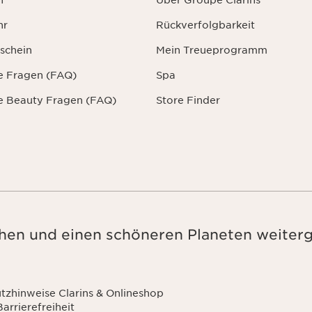
n
Über Groupe Clarins
hr
Rückverfolgbarkeit
schein
Mein Treueprogramm
te Fragen (FAQ)
Spa
te Beauty Fragen (FAQ)
Store Finder
en und einen schöneren Planeten weiter
tzhinweise Clarins & Onlineshop
Barrierefreiheit