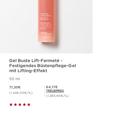
Gel Buste Lift-Fermeté -
Festigendes Büstenpflege-Gel
mit Lifting-Effekt
50 ml
Aktueller Preis 71,30€
Mitgliederpreis 64,17€
64,17€
71,30€
TREUEPREIS
(1.426,00€/1L)
(1.283,40€/1L)
Schnellansicht