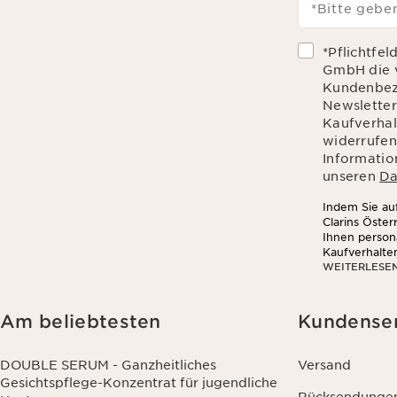
*Bitte geben
*Pflichtfel
GmbH die 
Kundenbez
Newsletter
Kaufverhalt
widerrufen
Informatio
unseren
Da
Indem Sie auf
Clarins Öste
Ihnen person
Kaufverhalte
WEITERLESE
sozialen Net
Am beliebtesten
Kundense
DOUBLE SERUM - Ganzheitliches
Versand
Gesichtspflege-Konzentrat für jugendliche