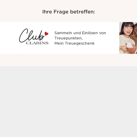
Ihre Frage betreffen:
Sammeln und Einlösen von
Treuepunkten,
Mein Treuegeschenk
e Frage nicht finden können, steht Ihnen gerne der Cla
tehende Formular aus. Wir werden uns innerhalb von 2
Nachname
*