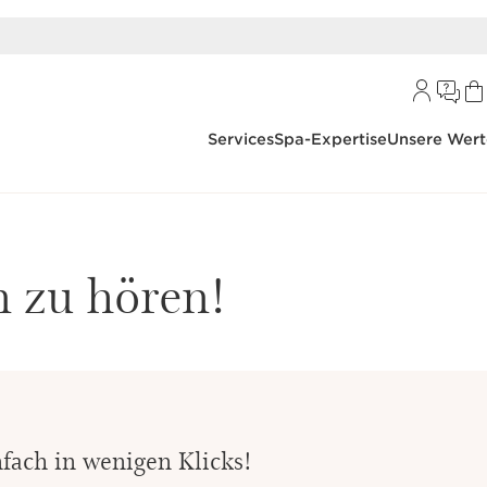
zugreifen >
Services
Spa-Expertise
Unsere Wert
n zu hören!
nfach in wenigen Klicks!