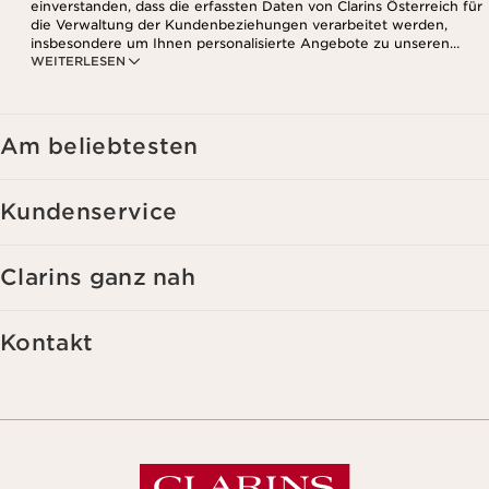
einverstanden, dass die erfassten Daten von Clarins Österreich für
die Verwaltung der Kundenbeziehungen verarbeitet werden,
insbesondere um Ihnen personalisierte Angebote zu unseren
WEITERLESEN
Produkten und Dienstleistungen entsprechend Ihrem
Kaufverhalten, Ihren Gewohnheiten und/oder Ihren Interessen
zuzusenden, auch durch Anzeige in sozialen Netzwerken und auf
Websites Dritter, sowie für analytische Zwecke.
Am beliebtesten
Kundenservice
Clarins ganz nah
Kontakt