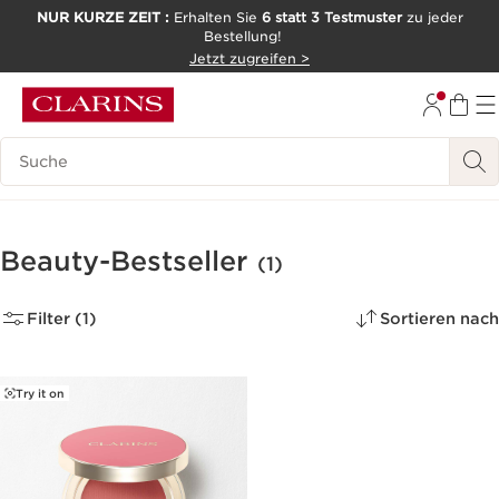
NUR KURZE ZEIT :
Erhalten Sie
6 statt 3 Testmuster
zu jeder
Bestellung!
WEITER ZUM INHALT
Jetzt zugreifen >
ZUM FOOTER GEHEN
Legende suchen
Beauty-Bestseller
(1)
Filter (1)
Sortieren nach
Try it on