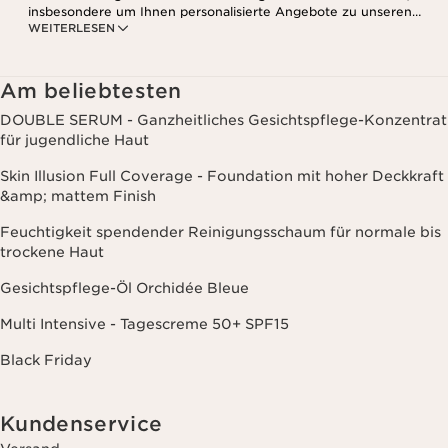
insbesondere um Ihnen personalisierte Angebote zu unseren
WEITERLESEN
Produkten und Dienstleistungen entsprechend Ihrem
Kaufverhalten, Ihren Gewohnheiten und/oder Ihren Interessen
zuzusenden, auch durch Anzeige in sozialen Netzwerken und auf
Websites Dritter, sowie für analytische Zwecke.
Am beliebtesten
DOUBLE SERUM - Ganzheitliches Gesichtspflege-Konzentrat
für jugendliche Haut
Skin Illusion Full Coverage - Foundation mit hoher Deckkraft
&amp; mattem Finish
Feuchtigkeit spendender Reinigungsschaum für normale bis
trockene Haut
Gesichtspflege-Öl Orchidée Bleue
Multi Intensive - Tagescreme 50+ SPF15
Black Friday
Kundenservice