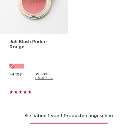
Joli Blush Puder-
Rouge
Aktueller Preis 44,10€
Mitgliederpreis 39,69€
39,69€
44,10€
TREUEPREIS
Sie haben 1 von 1 Produkten angesehen