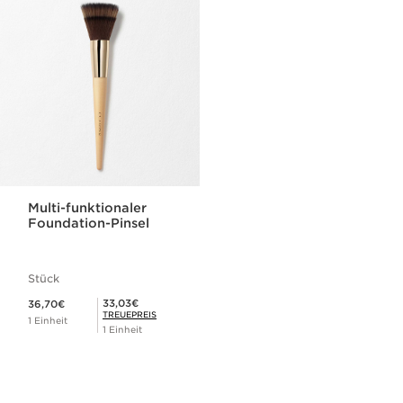
Multi-funktionaler
Foundation-Pinsel
Stück
Aktueller Preis 36,70€
Mitgliederpreis 33,03€
33,03€
36,70€
TREUEPREIS
1 Einheit
1 Einheit