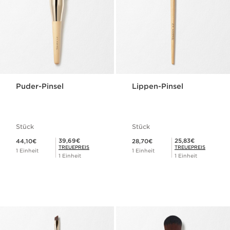
Puder-Pinsel
Lippen-Pinsel
Stück
Stück
Aktueller Preis 44,10€
Aktueller Preis 28,70€
Mitgliederpreis 39,69€
Mitgliederpreis 25,83€
39,69€
25,83€
44,10€
28,70€
TREUEPREIS
TREUEPREIS
1 Einheit
1 Einheit
1 Einheit
1 Einheit