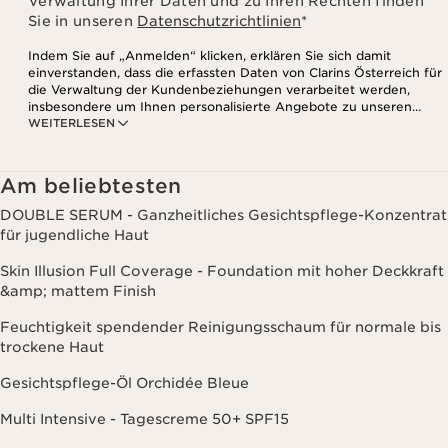
Verwaltung Ihrer Daten und zu Ihren Rechten finden
Sie in unseren
Datenschutzrichtlinien
*
Indem Sie auf „Anmelden“ klicken, erklären Sie sich damit
einverstanden, dass die erfassten Daten von Clarins Österreich für
die Verwaltung der Kundenbeziehungen verarbeitet werden,
insbesondere um Ihnen personalisierte Angebote zu unseren
WEITERLESEN
Produkten und Dienstleistungen entsprechend Ihrem
Kaufverhalten, Ihren Gewohnheiten und/oder Ihren Interessen
zuzusenden, auch durch Anzeige in sozialen Netzwerken und auf
Websites Dritter, sowie für analytische Zwecke.
Am beliebtesten
DOUBLE SERUM - Ganzheitliches Gesichtspflege-Konzentrat
für jugendliche Haut
Skin Illusion Full Coverage - Foundation mit hoher Deckkraft
&amp; mattem Finish
Feuchtigkeit spendender Reinigungsschaum für normale bis
trockene Haut
Gesichtspflege-Öl Orchidée Bleue
Multi Intensive - Tagescreme 50+ SPF15