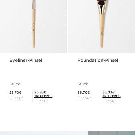
Eyeliner-Pinsel
Foundation-Pinsel
Stück
Stück
Aktueller Preis 28,70€
Aktueller Preis 36,70€
Mitgliederpreis 25,83€
Mitgliederpreis 33,03€
25,83€
33,03€
28,70€
36,70€
TREUEPREIS
TREUEPREIS
1 Einheit
1 Einheit
1 Einheit
1 Einheit