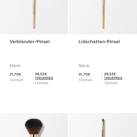
Verblender-Pinsel
Lidschatten-Pinsel
Stück
Stück
Aktueller Preis 31,70€
Aktueller Preis 31,70€
Mitgliederpreis 28,53€
Mitgliederpreis 28,53€
28,53€
28,53€
31,70€
31,70€
TREUEPREIS
TREUEPREIS
1 Einheit
1 Einheit
1 Einheit
1 Einheit