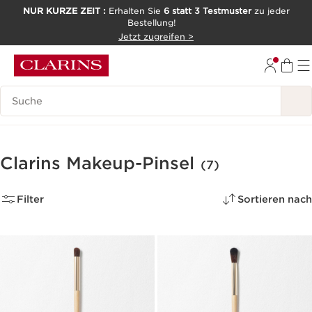
NUR KURZE ZEIT :
Erhalten Sie
6 statt 3 Testmuster
zu jeder
Bestellung!
WEITER ZUM INHALT
Jetzt zugreifen >
ZUM FOOTER GEHEN
Legende suchen
Clarins Makeup-Pinsel
(7)
Filter
Sortieren nach