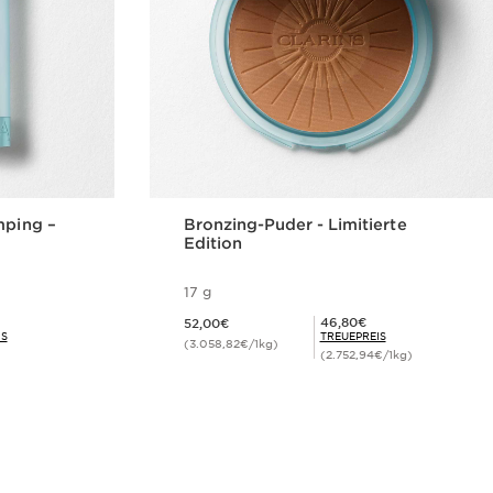
mping –
Bronzing-Puder - Limitierte
Edition
17 g
Aktueller Preis 52,00€
Mitgliederpreis 46,80€
46,80€
52,00€
IS
TREUEPREIS
(3.058,82€/1kg)
(2.752,94€/1kg)
cht
Schnellansicht