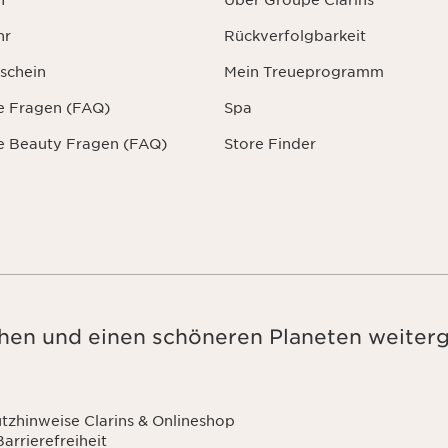
n
Über Groupe Clarins
hr
Rückverfolgbarkeit
schein
Mein Treueprogramm
te Fragen (FAQ)
Spa
te Beauty Fragen (FAQ)
Store Finder
en und einen schöneren Planeten weiter
tzhinweise Clarins & Onlineshop
Barrierefreiheit