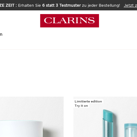
E ZEIT :
Erhalten Sie
6 statt 3 Testmuster
zu jeder Bestellung!
Jetzt 
n
Limitierte edition
Try it on