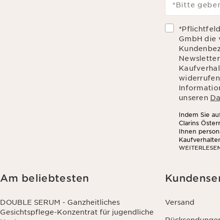
*Bitte geben
*Pflichtfel
GmbH die 
Kundenbez
Newsletter
Kaufverhalt
widerrufen
Informatio
unseren
Da
Indem Sie auf
Clarins Öste
Ihnen person
Kaufverhalte
WEITERLESE
sozialen Net
Am beliebtesten
Kundense
DOUBLE SERUM - Ganzheitliches
Versand
Gesichtspflege-Konzentrat für jugendliche