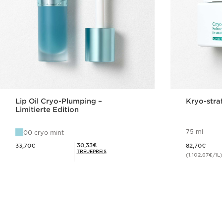
Lip Oil Cryo-Plumping –
Kryo-stra
Limitierte Edition
75 ml
00 cryo mint
Aktueller Preis 33,70€
Aktueller Preis 82,70€
Mitgliederpreis 30,33€
30,33€
33,70€
82,70€
TREUEPREIS
(1.102,67€/1L
Schnellansicht