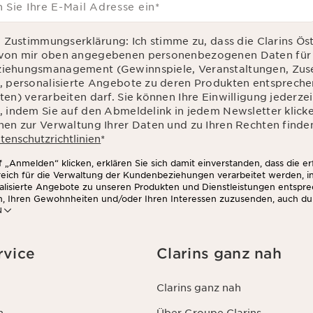
 Sie Ihre E-Mail Adresse ein
*
d Zustimmungserklärung: Ich stimme zu, dass die Clarins Ös
von mir oben angegebenen personenbezogenen Daten für 
iehungsmanagement (Gewinnspiele, Veranstaltungen, Zu
, personalisierte Angebote zu deren Produkten entsprec
en) verarbeiten darf. Sie können Ihre Einwilligung jederzei
, indem Sie auf den Abmeldelink in jedem Newsletter klick
nen zur Verwaltung Ihrer Daten und zu Ihren Rechten finden
tenschutzrichtlinien
*
 „Anmelden“ klicken, erklären Sie sich damit einverstanden, dass die e
rreich für die Verwaltung der Kundenbeziehungen verarbeitet werden, 
alisierte Angebote zu unseren Produkten und Dienstleistungen entspr
n, Ihren Gewohnheiten und/oder Ihren Interessen zuzusenden, auch du
N
zwerken und auf Websites Dritter, sowie für analytische Zwecke.
rvice
Clarins ganz nah
Clarins ganz nah