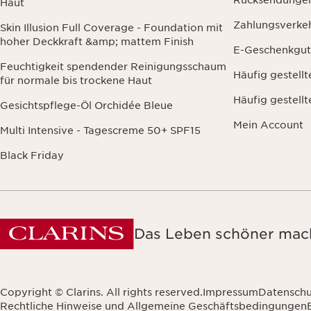
Rücksendunge
Haut
Zahlungsverke
Skin Illusion Full Coverage - Foundation mit
hoher Deckkraft &amp; mattem Finish
E-Geschenkgut
Feuchtigkeit spendender Reinigungsschaum
Häufig gestell
für normale bis trockene Haut
Häufig gestell
Gesichtspflege-Öl Orchidée Bleue
Mein Account
Multi Intensive - Tagescreme 50+ SPF15
Black Friday
Das Leben schöner mach
Copyright © Clarins. All rights reserved.
Impressum
Datenschu
Rechtliche Hinweise und Allgemeine Geschäftsbedingungen