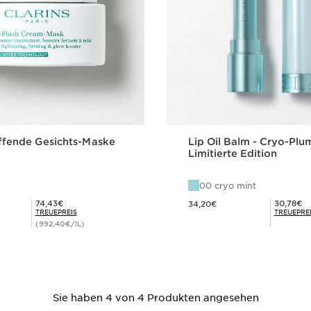
ffende Gesichts-Maske
Lip Oil Balm - Cryo-Plu
Limitierte Edition
00 cryo mint
Aktueller Preis 34,20€
Mitgliederpreis 74,43€
Mitgliederpreis 30,78€
74,43€
30,78€
34,20€
TREUEPREIS
TREUEPRE
)
(992,40€/1L)
Schnellansicht
Schnellansi
Sie haben 4 von 4 Produkten angesehen