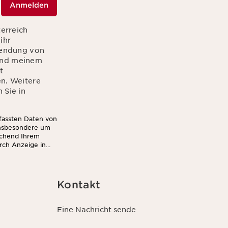
Anmelden
terreich
ihr
sendung von
hend meinem
t
en. Weitere
 Sie in
rfassten Daten von
insbesondere um
echend Ihrem
rch Anzeige in
Kontakt
Eine Nachricht sende