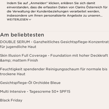
Indem Sie auf „Anmelden“ klicken, erklären Sie sich damit
einverstanden, dass die erfassten Daten von Clarins Österreich für
die Verwaltung der Kundenbeziehungen verarbeitet werden,
insbesondere um Ihnen personalisierte Angebote zu unseren
WEITERLESEN
Produkten und Dienstleistungen entsprechend Ihrem
Kaufverhalten, Ihren Gewohnheiten und/oder Ihren Interessen
zuzusenden, auch durch Anzeige in sozialen Netzwerken und auf
Websites Dritter, sowie für analytische Zwecke.
Am beliebtesten
DOUBLE SERUM - Ganzheitliches Gesichtspflege-Konzentrat
für jugendliche Haut
Skin Illusion Full Coverage - Foundation mit hoher Deckkraft
&amp; mattem Finish
Feuchtigkeit spendender Reinigungsschaum für normale bis
trockene Haut
Gesichtspflege-Öl Orchidée Bleue
Multi Intensive - Tagescreme 50+ SPF15
Black Friday