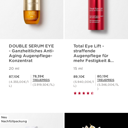
DOUBLE SERUM EYE
Total Eye Lift -
- Ganzheitliches Anti-
straffende
Aging Augenpflege-
Augenpflege für
Konzentrat
mehr Festigkeit &
Hautdichte
20 ml
15 ml
Aktueller Preis 87,10€
Aktueller Preis 89,10€
Mitgliederpreis 78,39€
Mitgliederpreis 80,19€
78,39€
80,19€
87,10€
89,10€
TREUEPREIS
TREUEPREIS
(4.355,00€/1
(5.940,00€/1
(3.919,50€/1L)
(5.346,00€/1L
L)
L)
)
Neu
Nachfüllpackung