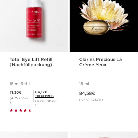
Total Eye Lift Refill
Clarins Precious La
(Nachfüllpackung)
Crème Yeux
15 ml Refill
15 ml
Aktueller Preis 84,58€
Aktueller Preis 71,30€
Mitgliederpreis 64,17€
64,17€
71,30€
84,58€
TREUEPREIS
(4.753,33€/1L
(5.638,67€/1L)
(4.278,00€/1L
)
)