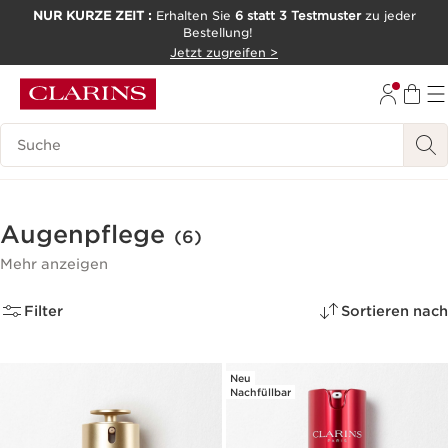
NUR KURZE ZEIT :
Erhalten Sie
6 statt 3 Testmuster
zu jeder
Bestellung!
WEITER ZUM INHALT
Jetzt zugreifen >
ZUM FOOTER GEHEN
Legende suchen
Augenpflege
(6)
Mehr anzeigen
Filter
Sortieren nach
Neu
Nachfüllbar