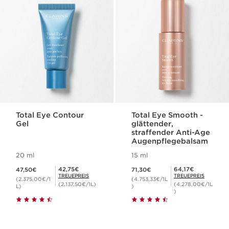
Total Eye Contour
Total Eye Smooth -
Gel
glättender,
straffender Anti-Age
Augenpflegebalsam
20 ml
15 ml
Aktueller Preis 47,50€
Aktueller Preis 71,30€
Mitgliederpreis 42,75€
Mitgliederpreis 64,17€
42,75€
64,17€
47,50€
71,30€
TREUEPREIS
TREUEPREIS
(2.375,00€/1
(4.753,33€/1L
(2.137,50€/1L)
(4.278,00€/1L
L)
)
)