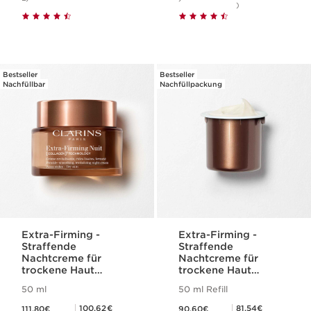
)
Bestseller
Bestseller
Nachfüllbar
Nachfüllpackung
Extra-Firming -
Extra-Firming -
Straffende
Straffende
Nachtcreme für
Nachtcreme für
trockene Haut
trockene Haut
(nachfüllbar)
(Nachfüllpackung)
50 ml
50 ml Refill
Aktueller Preis 111,80€
Aktueller Preis 90,60€
Mitgliederpreis 100,62€
Mitgliederpreis 81,54€
100,62€
81,54€
111,80€
90,60€