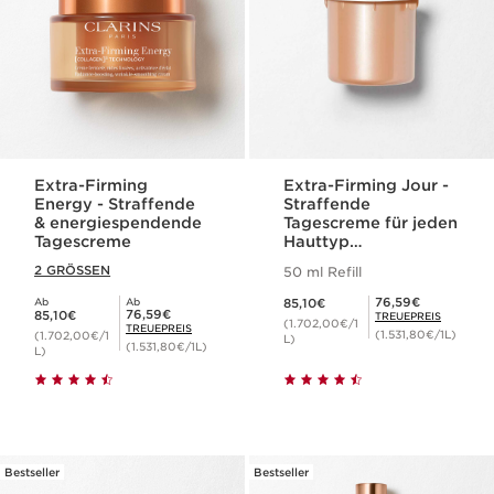
Extra-Firming
Extra-Firming Jour -
Energy - Straffende
Straffende
& energiespendende
Tagescreme für jeden
Tagescreme
Hauttyp
(Nachfüllpackung)
2 GRÖSSEN
50 ml Refill
Aktueller Preis 85,10€
Mitgliederpreis 76,59€
76,59€
Ab
Ab
85,10€
Aktueller Preis 85,10€
Mitgliederpreis 76,59€
76,59€
85,10€
TREUEPREIS
(1.702,00€/1
TREUEPREIS
(1.531,80€/1L)
(1.702,00€/1
L)
(1.531,80€/1L)
L)
Bestseller
Bestseller