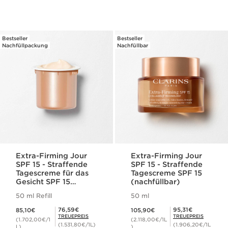
Bestseller
Bestseller
Nachfüllpackung
Nachfüllbar
Extra-Firming Jour
Extra-Firming Jour
SPF 15 - Straffende
SPF 15 - Straffende
Tagescreme für das
Tagescreme SPF 15
Gesicht SPF 15
(nachfüllbar)
(Nachfüllpackung)
50 ml Refill
50 ml
Aktueller Preis 85,10€
Aktueller Preis 105,90€
Mitgliederpreis 76,59€
Mitgliederpreis 95,31€
76,59€
95,31€
85,10€
105,90€
TREUEPREIS
TREUEPREIS
(1.702,00€/1
(2.118,00€/1L
(1.531,80€/1L)
(1.906,20€/1L
L)
)