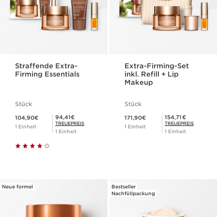
Straffende Extra-
Extra-Firming-Set
Firming Essentials
inkl. Refill + Lip
Makeup
Stück
Stück
Aktueller Preis 104,90€
Aktueller Preis 171,90€
Mitgliederpreis 94,41€
Mitgliederpreis 154,71€
94,41€
154,71€
104,90€
171,90€
TREUEPREIS
TREUEPREIS
1 Einheit
1 Einheit
1 Einheit
1 Einheit
Neue formel
Bestseller
Nachfüllpackung