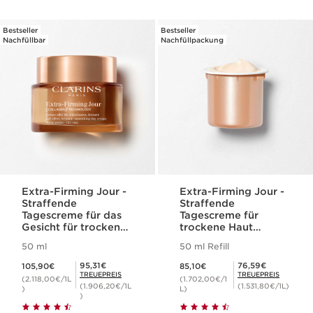
Bestseller
Bestseller
Nachfüllbar
Nachfüllpackung
Extra-Firming Jour -
Extra-Firming Jour -
Straffende
Straffende
Tagescreme für das
Tagescreme für
Gesicht für trockene
trockene Haut
Haut (nachfüllbar)
(Nachfüllpackung)
50 ml
50 ml Refill
Aktueller Preis 105,90€
Aktueller Preis 85,10€
Mitgliederpreis 95,31€
Mitgliederpreis 76,59€
95,31€
76,59€
105,90€
85,10€
TREUEPREIS
TREUEPREIS
(2.118,00€/1L
(1.702,00€/1
(1.906,20€/1L
(1.531,80€/1L)
)
L)
)