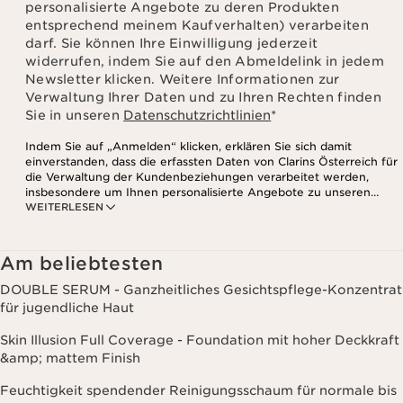
personalisierte Angebote zu deren Produkten
entsprechend meinem Kaufverhalten) verarbeiten
darf. Sie können Ihre Einwilligung jederzeit
widerrufen, indem Sie auf den Abmeldelink in jedem
Newsletter klicken. Weitere Informationen zur
Verwaltung Ihrer Daten und zu Ihren Rechten finden
Sie in unseren
Datenschutzrichtlinien
*
Indem Sie auf „Anmelden“ klicken, erklären Sie sich damit
einverstanden, dass die erfassten Daten von Clarins Österreich für
die Verwaltung der Kundenbeziehungen verarbeitet werden,
insbesondere um Ihnen personalisierte Angebote zu unseren
WEITERLESEN
Produkten und Dienstleistungen entsprechend Ihrem
Kaufverhalten, Ihren Gewohnheiten und/oder Ihren Interessen
zuzusenden, auch durch Anzeige in sozialen Netzwerken und auf
Websites Dritter, sowie für analytische Zwecke.
Am beliebtesten
DOUBLE SERUM - Ganzheitliches Gesichtspflege-Konzentrat
für jugendliche Haut
Skin Illusion Full Coverage - Foundation mit hoher Deckkraft
&amp; mattem Finish
Feuchtigkeit spendender Reinigungsschaum für normale bis