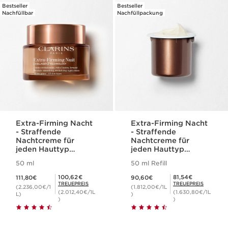
Bestseller
Bestseller
Nachfüllbar
Nachfüllpackung
Extra-Firming Nacht
Extra-Firming Nacht
- Straffende
- Straffende
Nachtcreme für
Nachtcreme für
jeden Hauttyp
jeden Hauttyp
(nachfüllbar)
(Nachfüllpackung)
50 ml
50 ml Refill
Aktueller Preis 111,80€
Aktueller Preis 90,60€
Mitgliederpreis 100,62€
Mitgliederpreis 81,54€
100,62€
81,54€
111,80€
90,60€
TREUEPREIS
TREUEPREIS
(2.236,00€/1
(1.812,00€/1L
(2.012,40€/1L
(1.630,80€/1L
L)
)
)
)