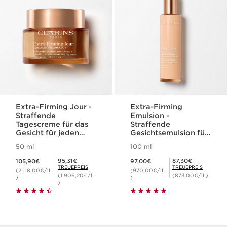
Extra-Firming Jour -
Extra-Firming
Straffende
Emulsion -
Tagescreme für das
Straffende
Gesicht für jeden
Gesichtsemulsion für
Hauttyp
den Tag
50 ml
100 ml
(nachfüllbar)
Aktueller Preis 105,90€
Aktueller Preis 97,00€
Mitgliederpreis 95,31€
Mitgliederpreis 87,30€
95,31€
87,30€
105,90€
97,00€
TREUEPREIS
TREUEPREIS
(2.118,00€/1L
(970,00€/1L
(1.906,20€/1L
(873,00€/1L)
)
)
)