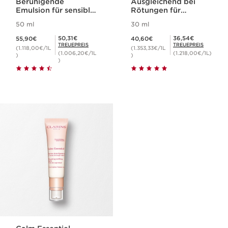
Beruhigende
Ausgleichend bei
Emulsion für sensible
Rötungen für
Haut
sensible Haut
50 ml
30 ml
Aktueller Preis 55,90€
Aktueller Preis 40,60€
Mitgliederpreis 50,31€
Mitgliederpreis 36,54€
50,31€
36,54€
55,90€
40,60€
TREUEPREIS
TREUEPREIS
(1.118,00€/1L
(1.353,33€/1L
(1.006,20€/1L
(1.218,00€/1L)
)
)
)