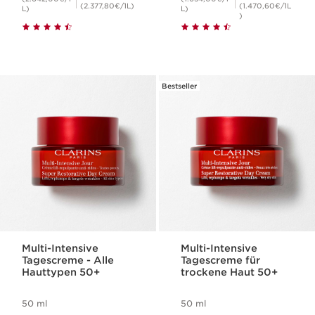
(2.377,80€/1L)
(1.470,60€/1L
L)
L)
)
Bestseller
Multi-Intensive
Multi-Intensive
Tagescreme - Alle
Tagescreme für
Hauttypen 50+
trockene Haut 50+
50 ml
50 ml