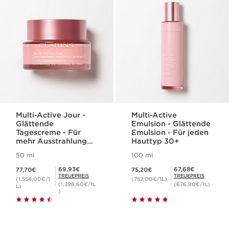
Multi-Active Jour -
Multi-Active
Glättende
Emulsion - Glättende
Tagescreme - Für
Emulsion - Für jeden
mehr Ausstrahlung
Hauttyp 30+
30+
50 ml
100 ml
Aktueller Preis 77,70€
Aktueller Preis 75,20€
Mitgliederpreis 69,93€
Mitgliederpreis 67,68€
69,93€
67,68€
77,70€
75,20€
TREUEPREIS
TREUEPREIS
(1.554,00€/1
(752,00€/1L)
(1.398,60€/1L
(676,80€/1L)
L)
)