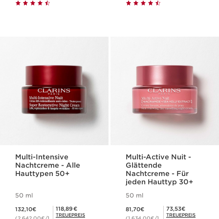
Multi-Intensive
Multi-Active Nuit -
Nachtcreme - Alle
Glättende
Hauttypen 50+
Nachtcreme - Für
jeden Hauttyp 30+
50 ml
50 ml
Aktueller Preis 132,10€
Aktueller Preis 81,70€
Mitgliederpreis 118,89€
Mitgliederpreis 73,53€
118,89€
73,53€
132,10€
81,70€
TREUEPREIS
TREUEPREIS
(2.642,00€/1
(1.634,00€/1