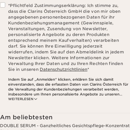
*Pflichtfeld Zustimmungserklärung: Ich stimme zu,
dass die Clarins Österreich GmbH die von mir oben
angegebenen personenbezogenen Daten für ihr
Kundenbeziehungsmanagement (Gewinnspiele,
Veranstaltungen, Zusendung von Newsletter,
personalisierte Angebote zu deren Produkten
entsprechend meinem Kaufverhalten) verarbeiten
darf. Sie können Ihre Einwilligung jederzeit
widerrufen, indem Sie auf den Abmeldelink in jedem
Newsletter klicken. Weitere Informationen zur
Verwaltung Ihrer Daten und zu Ihren Rechten finden
Sie in unseren
Datenschutzrichtlinien
*
Indem Sie auf „Anmelden“ klicken, erklären Sie sich damit
einverstanden, dass die erfassten Daten von Clarins Österreich für
die Verwaltung der Kundenbeziehungen verarbeitet werden,
insbesondere um Ihnen personalisierte Angebote zu unseren
WEITERLESEN
Produkten und Dienstleistungen entsprechend Ihrem
Kaufverhalten, Ihren Gewohnheiten und/oder Ihren Interessen
zuzusenden, auch durch Anzeige in sozialen Netzwerken und auf
Websites Dritter, sowie für analytische Zwecke.
Am beliebtesten
DOUBLE SERUM - Ganzheitliches Gesichtspflege-Konzentrat