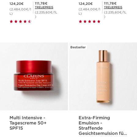
Aktueller Preis 124,20€
Aktueller Preis 124,20€
Mitgliederpreis 111,78€
Mitgliederpreis 111,78€
111,78€
111,78€
124,20€
124,20€
TREUEPREIS
TREUEPREIS
(2.484,00€/1
(2.484,00€/1
(2.235,60€/1L
(2.235,60€/1L
L)
L)
)
)
Bestseller
Multi Intensive -
Extra-Firming
Tagescreme 50+
Emulsion -
SPF15
Straffende
Gesichtsemulsion für