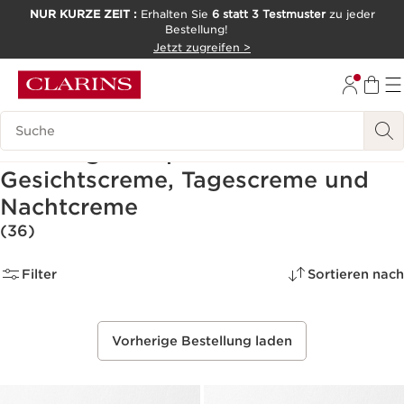
NUR KURZE ZEIT :
Erhalten Sie
6 statt 3 Testmuster
zu jeder
Bestellung!
WEITER ZUM INHALT
Jetzt zugreifen >
ZUM FOOTER GEHEN
Legende suchen
Feuchtigkeitsspendende
Gesichtscreme, Tagescreme und
Nachtcreme
(36)
Filter
Sortieren nach
Vorherige Bestellung laden