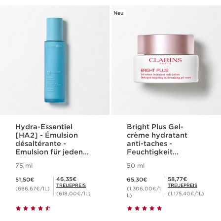
Neu
Hydra-Essentiel
Bright Plus Gel-
[HA2] - Émulsion
crème hydratant
désaltérante -
anti-taches -
Emulsion für jeden
Feuchtigkeit
Hauttyp
spendende Gel-
75 ml
50 ml
Creme bei
Aktueller Preis 51,50€
Aktueller Preis 65,30€
Pigmentflecken
Mitgliederpreis 46,35€
Mitgliederpreis 58,77€
46,35€
58,77€
51,50€
65,30€
TREUEPREIS
TREUEPREIS
(686,67€/1L)
(1.306,00€/1
(618,00€/1L)
(1.175,40€/1L)
L)