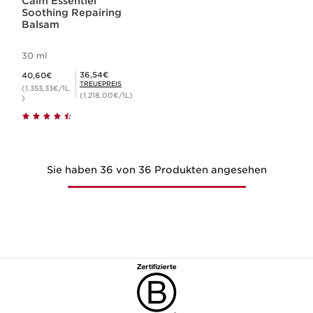
Calm Essentiel
Soothing Repairing
Balsam
30 ml
Aktueller Preis 40,60€
Mitgliederpreis 36,54€
36,54€
40,60€
TREUEPREIS
(1.353,33€/1L
(1.218,00€/1L)
)
Sie haben 36 von 36 Produkten angesehen