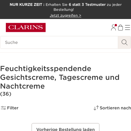
NUR KURZE ZEIT :
Erhalten Sie
6 statt 3 Testmuster
zu jeder
Bestellung!
WEITER ZUM INHALT
Jetzt zugreifen >
ZUM FOOTER GEHEN
Legende suchen
Feuchtigkeitsspendende
Gesichtscreme, Tagescreme und
Nachtcreme
(36)
Filter
Sortieren nach
Vorherige Bestellung laden