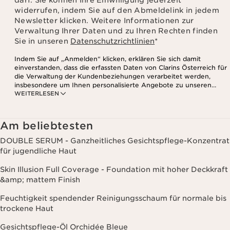
darf. Sie können Ihre Einwilligung jederzeit
widerrufen, indem Sie auf den Abmeldelink in jedem
Newsletter klicken. Weitere Informationen zur
Verwaltung Ihrer Daten und zu Ihren Rechten finden
Sie in unseren
Datenschutzrichtlinien
*
Indem Sie auf „Anmelden“ klicken, erklären Sie sich damit
einverstanden, dass die erfassten Daten von Clarins Österreich für
die Verwaltung der Kundenbeziehungen verarbeitet werden,
insbesondere um Ihnen personalisierte Angebote zu unseren
WEITERLESEN
Produkten und Dienstleistungen entsprechend Ihrem
Kaufverhalten, Ihren Gewohnheiten und/oder Ihren Interessen
zuzusenden, auch durch Anzeige in sozialen Netzwerken und auf
Websites Dritter, sowie für analytische Zwecke.
Am beliebtesten
DOUBLE SERUM - Ganzheitliches Gesichtspflege-Konzentrat
für jugendliche Haut
Skin Illusion Full Coverage - Foundation mit hoher Deckkraft
&amp; mattem Finish
Feuchtigkeit spendender Reinigungsschaum für normale bis
trockene Haut
Gesichtspflege-Öl Orchidée Bleue