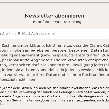
Newsletter abonnieren
-20% auf Ihre erste Bestellung
 Sie Ihre E-Mail Adresse ein
*
d Zustimmungserklärung: Ich stimme zu, dass die Clarins Ös
von mir oben angegebenen personenbezogenen Daten für 
iehungsmanagement (Gewinnspiele, Veranstaltungen, Zu
, personalisierte Angebote zu deren Produkten entsprec
en) verarbeiten darf. Sie können Ihre Einwilligung jederzei
, indem Sie auf den Abmeldelink in jedem Newsletter klick
nen zur Verwaltung Ihrer Daten und zu Ihren Rechten finden
tenschutzrichtlinien
*
 „Anmelden“ klicken, erklären Sie sich damit einverstanden, dass die e
rreich für die Verwaltung der Kundenbeziehungen verarbeitet werden, 
alisierte Angebote zu unseren Produkten und Dienstleistungen entspr
n, Ihren Gewohnheiten und/oder Ihren Interessen zuzusenden, auch du
N
zwerken und auf Websites Dritter, sowie für analytische Zwecke.