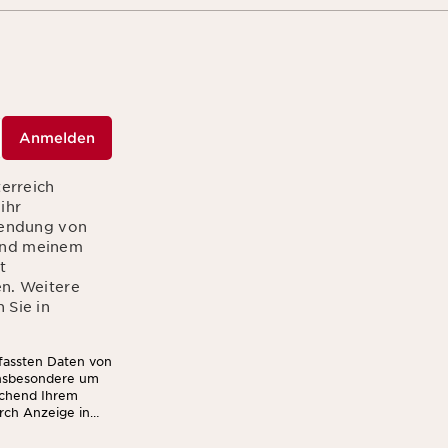
Anmelden
terreich
ihr
sendung von
hend meinem
t
en. Weitere
 Sie in
rfassten Daten von
insbesondere um
echend Ihrem
rch Anzeige in