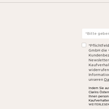
*Bitte geben
*Pflichtfel
GmbH die 
Kundenbez
Newsletter
Kaufverhalt
widerrufen
Informatio
unseren
Da
Indem Sie auf
Clarins Öste
Ihnen person
Kaufverhalte
WEITERLESE
sozialen Net