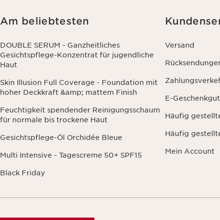
Am beliebtesten
Kundense
DOUBLE SERUM - Ganzheitliches
Versand
Gesichtspflege-Konzentrat für jugendliche
Rücksendunge
Haut
Zahlungsverke
Skin Illusion Full Coverage - Foundation mit
hoher Deckkraft &amp; mattem Finish
E-Geschenkgut
Feuchtigkeit spendender Reinigungsschaum
Häufig gestell
für normale bis trockene Haut
Häufig gestell
Gesichtspflege-Öl Orchidée Bleue
Mein Account
Multi Intensive - Tagescreme 50+ SPF15
Black Friday