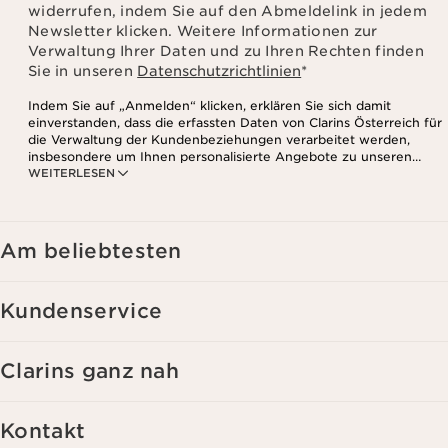
widerrufen, indem Sie auf den Abmeldelink in jedem
Newsletter klicken. Weitere Informationen zur
Verwaltung Ihrer Daten und zu Ihren Rechten finden
Sie in unseren
Datenschutzrichtlinien
*
Indem Sie auf „Anmelden“ klicken, erklären Sie sich damit
einverstanden, dass die erfassten Daten von Clarins Österreich für
die Verwaltung der Kundenbeziehungen verarbeitet werden,
insbesondere um Ihnen personalisierte Angebote zu unseren
WEITERLESEN
Produkten und Dienstleistungen entsprechend Ihrem
Kaufverhalten, Ihren Gewohnheiten und/oder Ihren Interessen
zuzusenden, auch durch Anzeige in sozialen Netzwerken und auf
Websites Dritter, sowie für analytische Zwecke.
Am beliebtesten
Kundenservice
Clarins ganz nah
Kontakt