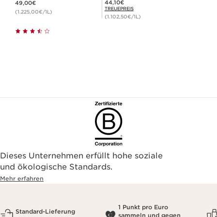
Mitgliederpreis 44,10€
44,10€
49,00€
TREUEPREIS
(1.225,00€/1L)
(1.102,50€/1L)
Dieses Unternehmen erfüllt hohe soziale
und ökologische Standards.
Mehr erfahren
1 Punkt pro Euro
Standard-Lieferung
sammeln und gegen