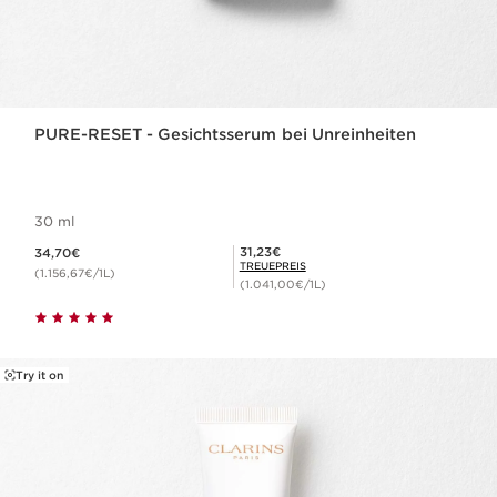
PURE-RESET - Gesichtsserum bei Unreinheiten
30 ml
Aktueller Preis 34,70€
Mitgliederpreis 31,23€
31,23€
34,70€
TREUEPREIS
(1.156,67€/1L)
(1.041,00€/1L)
Try it on