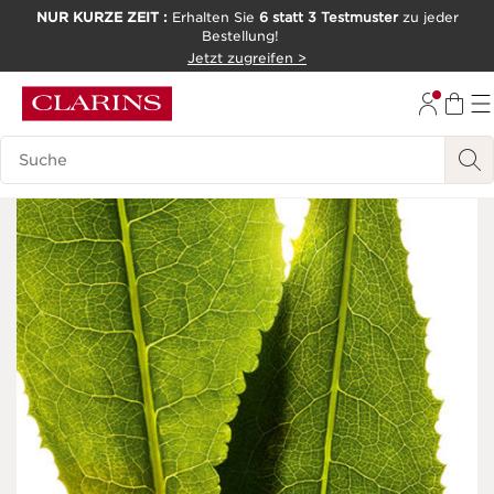
NUR KURZE ZEIT :
Erhalten Sie
6 statt 3 Testmuster
zu jeder
Bestellung!
WEITER ZUM INHALT
Jetzt zugreifen >
ZUM FOOTER GEHEN
Legende suchen