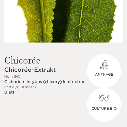
Chicorée
Chicorée-Extrakt
ANTI-AGE
Nom INCI
Cichorium intybus (chicory) leaf extract
Partie(s) utilisé(s)
Blatt
CULTURE BIO