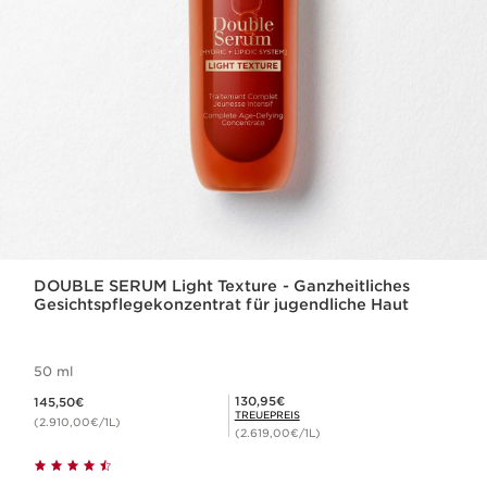
DOUBLE SERUM Light Texture - Ganzheitliches
Gesichtspflegekonzentrat für jugendliche Haut
50 ml
Aktueller Preis 145,50€
Mitgliederpreis 130,95€
130,95€
145,50€
TREUEPREIS
(2.910,00€/1L)
(2.619,00€/1L)