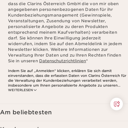
dass die Clarins Österreich GmbH die von mir oben
angegebenen personenbezogenen Daten für ihr
Kundenbeziehungsmanagement (Gewinnspiele,
Veranstaltungen, Zusendung von Newsletter,
personalisierte Angebote zu deren Produkten
entsprechend meinem Kaufverhalten) verarbeiten
darf. Sie können Ihre Einwilligung jederzeit
widerrufen, indem Sie auf den Abmeldelink in jedem
Newsletter klicken. Weitere Informationen zur
Verwaltung Ihrer Daten und zu Ihren Rechten finden
Sie in unseren
Datenschutzrichtlinien
*
Indem Sie auf „Anmelden“ klicken, erklären Sie sich damit
einverstanden, dass die erfassten Daten von Clarins Österreich für
die Verwaltung der Kundenbeziehungen verarbeitet werden,
insbesondere um Ihnen personalisierte Angebote zu unseren
WEITERLESEN
Produkten und Dienstleistungen entsprechend Ihrem
Kaufverhalten, Ihren Gewohnheiten und/oder Ihren Interessen
zuzusenden, auch durch Anzeige in sozialen Netzwerken und auf
Websites Dritter, sowie für analytische Zwecke.
Am beliebtesten