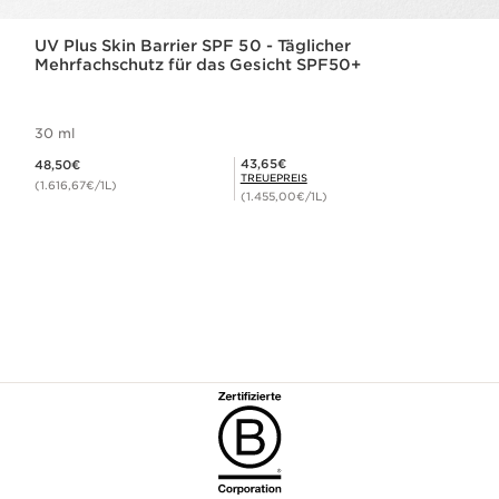
UV Plus Skin Barrier SPF 50 - Täglicher
Mehrfachschutz für das Gesicht SPF50+
30 ml
Aktueller Preis 48,50€
Mitgliederpreis 43,65€
43,65€
48,50€
TREUEPREIS
(1.616,67€/1L)
(1.455,00€/1L)