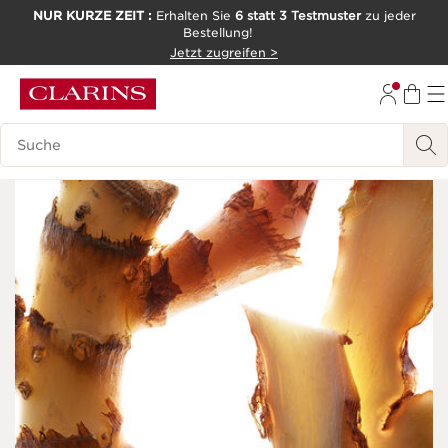
NUR KURZE ZEIT :
Erhalten Sie
6 statt 3 Testmuster
zu jeder
Bestellung!
WEITER ZUM INHALT
Jetzt zugreifen >
ZUM FOOTER GEHEN
Legende suchen