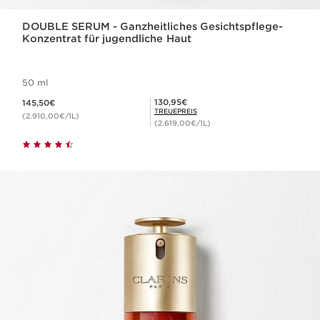
DOUBLE SERUM - Ganzheitliches Gesichtspflege-
Konzentrat für jugendliche Haut
50 ml
Aktueller Preis 145,50€
Mitgliederpreis 130,95€
130,95€
145,50€
TREUEPREIS
(2.910,00€/1L)
(2.619,00€/1L)