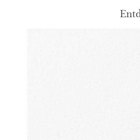
Entd
WEITER ZUM INHALT