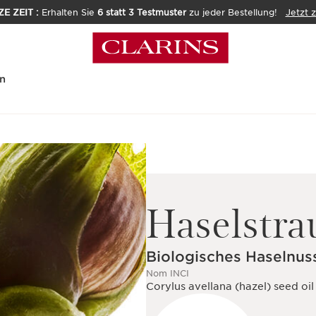
E ZEIT :
Erhalten Sie
6 statt 3 Testmuster
zu jeder Bestellung!
Jetzt 
n
Haselstra
Biologisches Haselnus
Nom INCI
Corylus avellana (hazel) seed oil