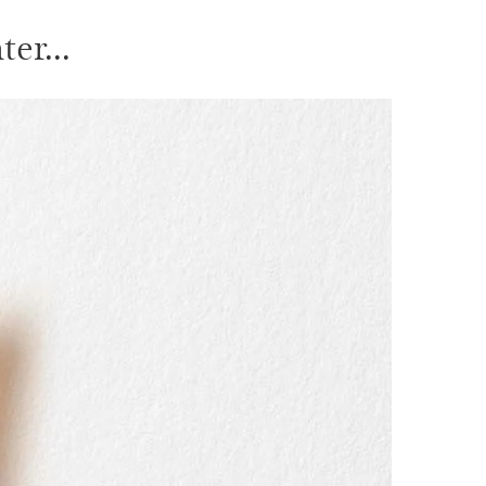
er...