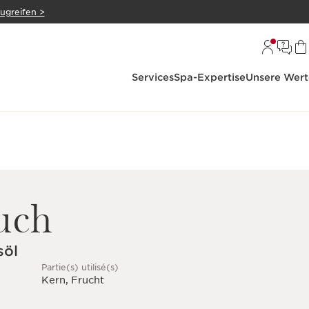
zugreifen >
Services
Spa-Expertise
Unsere Wert
uch
söl
Partie(s) utilisé(s)
Kern, Frucht