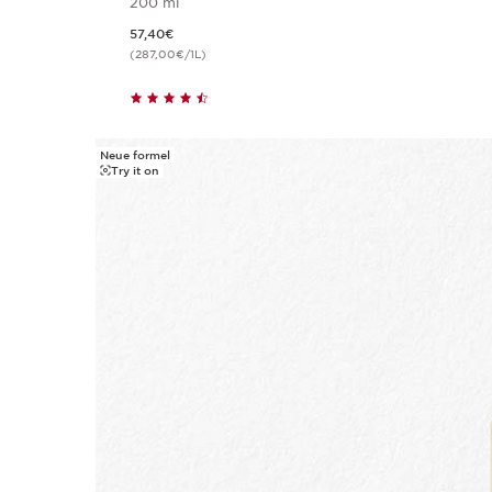
200 ml
Aktueller Preis 57,40€
57,40€
(287,00€/1L)
Neue formel
Try it on