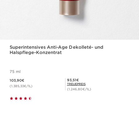
Superintensives Anti-Age Dekolleté- und
Halspflege-Konzentrat
75 ml
Aktueller Preis 103,90€
Mitgliederpreis 93,51€
93,51€
103,90€
TREUEPREIS
(1.385,33€/1L)
(1.246,80€/1L)