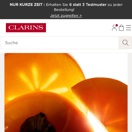
NUR KURZE ZEIT :
Erhalten Sie
6 statt 3 Testmuster
zu jeder
Bestellung!
WEITER ZUM INHALT
Jetzt zugreifen >
ZUM FOOTER GEHEN
Legende suchen