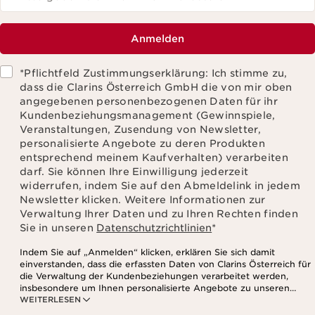
Anmelden
*Pflichtfeld Zustimmungserklärung: Ich stimme zu,
dass die Clarins Österreich GmbH die von mir oben
angegebenen personenbezogenen Daten für ihr
Kundenbeziehungsmanagement (Gewinnspiele,
Veranstaltungen, Zusendung von Newsletter,
personalisierte Angebote zu deren Produkten
entsprechend meinem Kaufverhalten) verarbeiten
darf. Sie können Ihre Einwilligung jederzeit
widerrufen, indem Sie auf den Abmeldelink in jedem
Newsletter klicken. Weitere Informationen zur
Verwaltung Ihrer Daten und zu Ihren Rechten finden
Sie in unseren
Datenschutzrichtlinien
*
Indem Sie auf „Anmelden“ klicken, erklären Sie sich damit
einverstanden, dass die erfassten Daten von Clarins Österreich für
die Verwaltung der Kundenbeziehungen verarbeitet werden,
insbesondere um Ihnen personalisierte Angebote zu unseren
WEITERLESEN
Produkten und Dienstleistungen entsprechend Ihrem
Kaufverhalten, Ihren Gewohnheiten und/oder Ihren Interessen