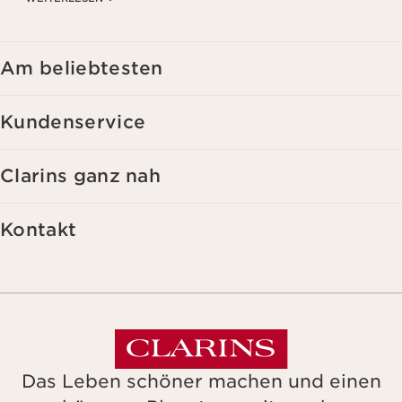
Kaufverhalten, Ihren Gewohnheiten und/oder Ihren Interessen
zuzusenden, auch durch Anzeige in sozialen Netzwerken und auf
Websites Dritter, sowie für analytische Zwecke.
Am beliebtesten
Kundenservice
Clarins ganz nah
Kontakt
Das Leben schöner machen und einen