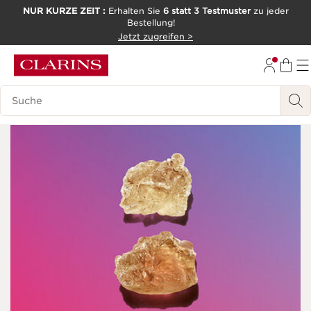
NUR KURZE ZEIT :
Erhalten Sie
6 statt 3 Testmuster
zu jeder
Bestellung!
WEITER ZUM INHALT
Jetzt zugreifen >
ZUM FOOTER GEHEN
Legende suchen