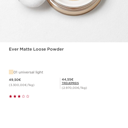
Ever Matte Loose Powder
01 universal light
Aktueller Preis 49,50€
Mitgliederpreis 44,55€
44,55€
49,50€
TREUEPREIS
(3.300,00€/1kg)
(2.970,00€/1kg)