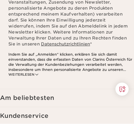
Veranstaltungen, Zusendung von Newsletter,
personalisierte Angebote zu deren Produkten
entsprechend meinem Kaufverhalten) verarbeiten
darf. Sie können Ihre Einwilligung jederzeit
widerrufen, indem Sie auf den Abmeldelink in jedem
Newsletter klicken. Weitere Informationen zur
Verwaltung Ihrer Daten und zu Ihren Rechten finden
Sie in unseren
Datenschutzrichtlinien
*
Indem Sie auf „Anmelden“ klicken, erklären Sie sich damit
einverstanden, dass die erfassten Daten von Clarins Österreich für
die Verwaltung der Kundenbeziehungen verarbeitet werden,
insbesondere um Ihnen personalisierte Angebote zu unseren
WEITERLESEN
Produkten und Dienstleistungen entsprechend Ihrem
Kaufverhalten, Ihren Gewohnheiten und/oder Ihren Interessen
zuzusenden, auch durch Anzeige in sozialen Netzwerken und auf
Websites Dritter, sowie für analytische Zwecke.
Am beliebtesten
Kundenservice
Clarins ganz nah