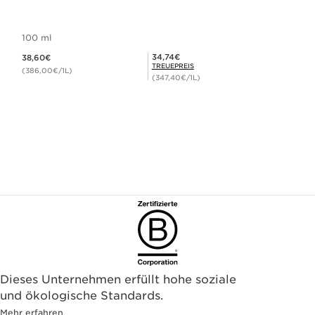
100 ml
Aktueller Preis 38,60€
Mitgliederpreis 34,74€
34,74€
38,60€
TREUEPREIS
(386,00€/1L)
(347,40€/1L)
Dieses Unternehmen erfüllt hohe soziale
und ökologische Standards.
Mehr erfahren