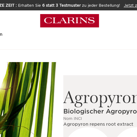
E ZEIT :
Erhalten Sie
6 statt 3 Testmuster
zu jeder Bestellung!
Jetzt 
n
Agropyro
Biologischer Agropyro
Nom INCI
Agropyron repens root extract