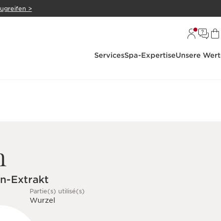
zugreifen >
Services
Spa-Expertise
Unsere Wert
n
n-Extrakt
Partie(s) utilisé(s)
Wurzel