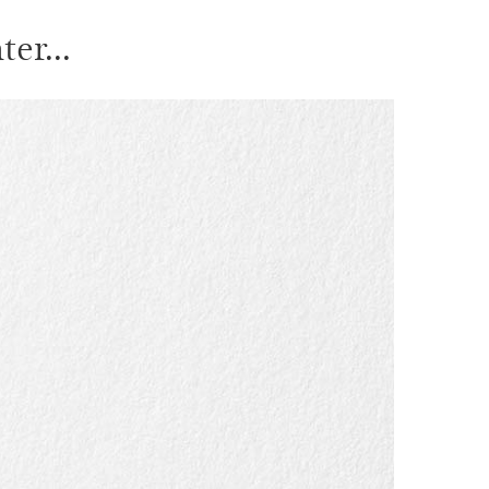
er...