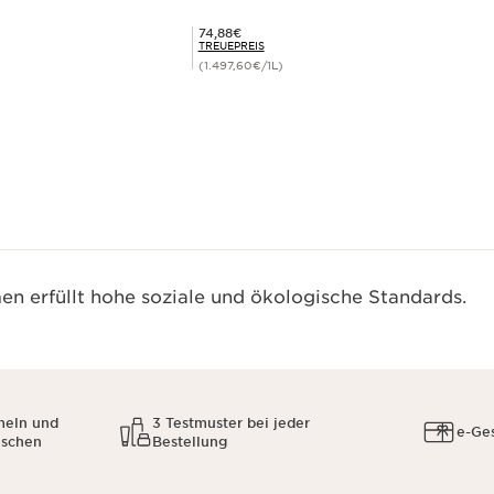
Mitgliederpreis 74,88€
74,88€
TREUEPREIS
(1.497,60€/1L)
Schnellansicht
n erfüllt hohe soziale und ökologische Standards.
meln und
3 Testmuster bei jeder
e-Ge
uschen
Bestellung