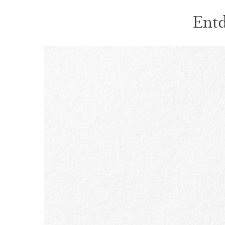
Entd
WEITER ZUM INHALT