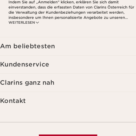
Indem Sie auf „Anmelden“ klicken, erklären Sie sich damit
einverstanden, dass die erfassten Daten von Clarins Österreich für
die Verwaltung der Kundenbeziehungen verarbeitet werden,
insbesondere um Ihnen personalisierte Angebote zu unseren
WEITERLESEN
Produkten und Dienstleistungen entsprechend Ihrem
Kaufverhalten, Ihren Gewohnheiten und/oder Ihren Interessen
zuzusenden, auch durch Anzeige in sozialen Netzwerken und auf
Websites Dritter, sowie für analytische Zwecke.
Am beliebtesten
Kundenservice
Clarins ganz nah
Kontakt