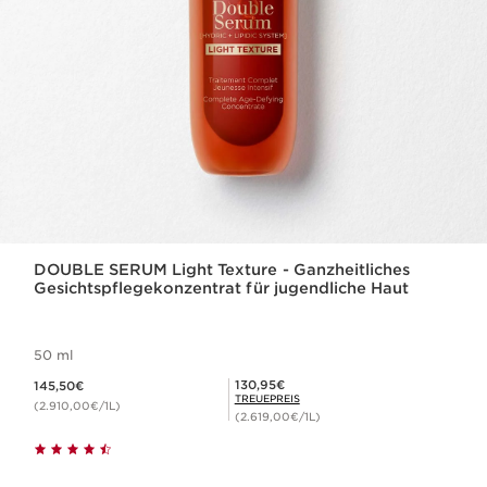
DOUBLE SERUM Light Texture - Ganzheitliches
Gesichtspflegekonzentrat für jugendliche Haut
50 ml
Aktueller Preis 145,50€
Mitgliederpreis 130,95€
130,95€
145,50€
TREUEPREIS
(2.910,00€/1L)
(2.619,00€/1L)