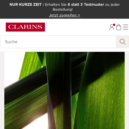
NUR KURZE ZEIT :
Erhalten Sie
6 statt 3 Testmuster
zu jeder
Bestellung!
WEITER ZUM INHALT
Jetzt zugreifen >
ZUM FOOTER GEHEN
Legende suchen