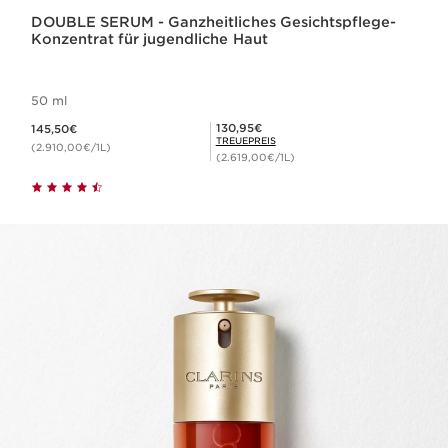
DOUBLE SERUM - Ganzheitliches Gesichtspflege-
Konzentrat für jugendliche Haut
50 ml
Aktueller Preis 145,50€
Mitgliederpreis 130,95€
130,95€
145,50€
TREUEPREIS
(2.910,00€/1L)
(2.619,00€/1L)