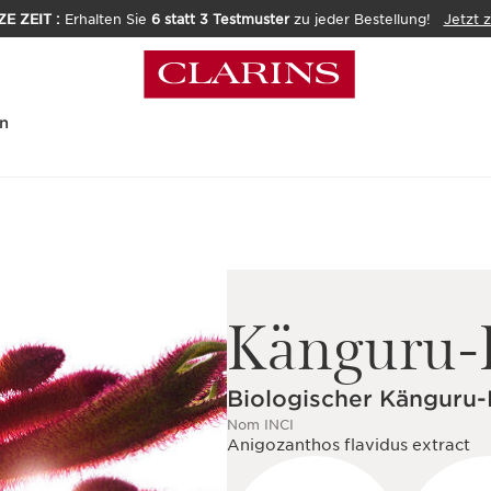
E ZEIT :
Erhalten Sie
6 statt 3 Testmuster
zu jeder Bestellung!
Jetzt 
n
Känguru-
Biologischer Känguru
Nom INCI
Anigozanthos flavidus extract