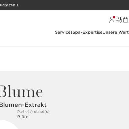
zugreifen >
Services
Spa-Expertise
Unsere Wert
Blume
-Blumen-Extrakt
Partie(s) utilisé(s)
Blüte