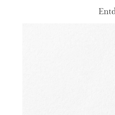
Entd
WEITER ZUM INHALT