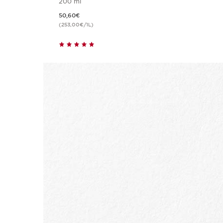
200 ml
Aktueller Preis 50,60€
50,60€
(253,00€/1L)