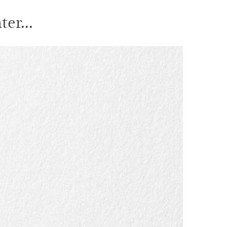
er...