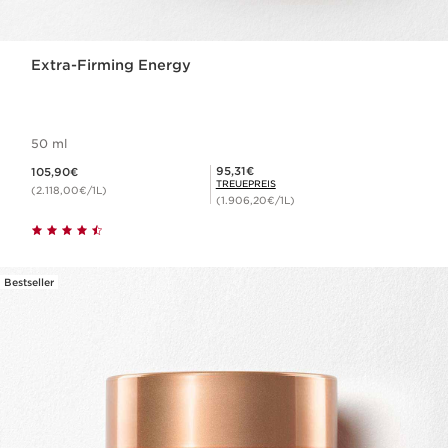
Extra-Firming Energy
50 ml
Aktueller Preis 105,90€
Mitgliederpreis 95,31€
95,31€
105,90€
TREUEPREIS
(2.118,00€/1L)
(1.906,20€/1L)
Bestseller