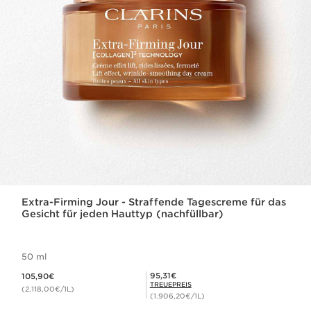
Extra-Firming Jour - Straffende Tagescreme für das
Gesicht für jeden Hauttyp (nachfüllbar)
50 ml
Aktueller Preis 105,90€
Mitgliederpreis 95,31€
95,31€
105,90€
TREUEPREIS
(2.118,00€/1L)
(1.906,20€/1L)