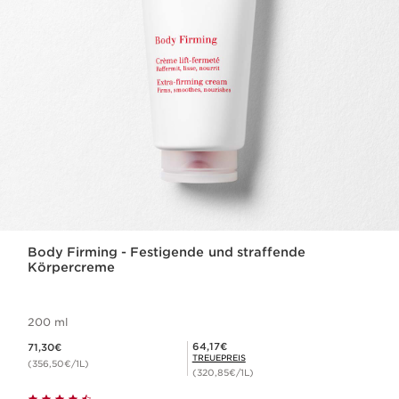
Body Firming - Festigende und straffende
Körpercreme
200 ml
Aktueller Preis 71,30€
Mitgliederpreis 64,17€
64,17€
71,30€
TREUEPREIS
(356,50€/1L)
(320,85€/1L)