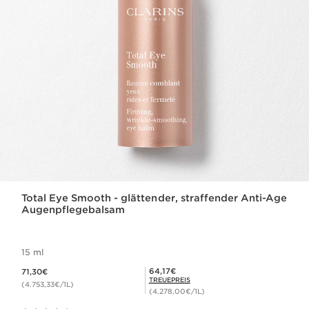
Total Eye Smooth - glättender, straffender Anti-Age
Augenpflegebalsam
15 ml
Aktueller Preis 71,30€
Mitgliederpreis 64,17€
64,17€
71,30€
TREUEPREIS
(4.753,33€/1L)
(4.278,00€/1L)