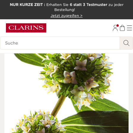
NUR KURZE ZEIT :
Erhalten Sie
6 statt 3 Testmuster
zu jeder
Bestellung!
WEITER ZUM INHALT
Jetzt zugreifen >
ZUM FOOTER GEHEN
Legende suchen