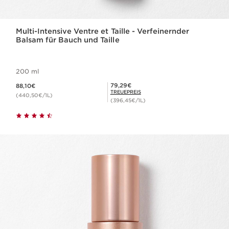
Multi-Intensive Ventre et Taille - Verfeinernder
Balsam für Bauch und Taille
200 ml
Aktueller Preis 88,10€
Mitgliederpreis 79,29€
79,29€
88,10€
TREUEPREIS
(440,50€/1L)
(396,45€/1L)