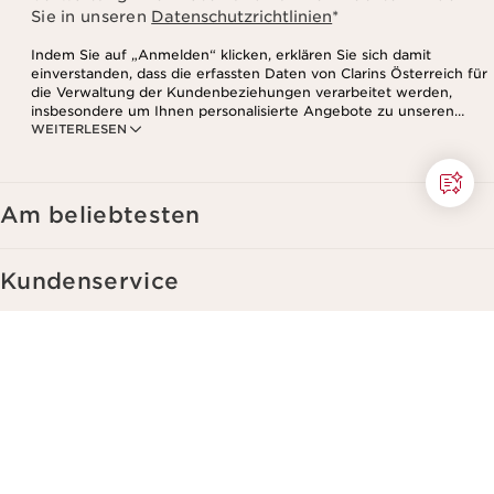
Sie in unseren
Datenschutzrichtlinien
*
Indem Sie auf „Anmelden“ klicken, erklären Sie sich damit
einverstanden, dass die erfassten Daten von Clarins Österreich für
die Verwaltung der Kundenbeziehungen verarbeitet werden,
insbesondere um Ihnen personalisierte Angebote zu unseren
WEITERLESEN
Produkten und Dienstleistungen entsprechend Ihrem
Kaufverhalten, Ihren Gewohnheiten und/oder Ihren Interessen
zuzusenden, auch durch Anzeige in sozialen Netzwerken und auf
Websites Dritter, sowie für analytische Zwecke.
Am beliebtesten
Kundenservice
Clarins ganz nah
Kontakt