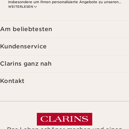
insbesondere um Ihnen personalisierte Angebote zu unseren
WEITERLESEN
Produkten und Dienstleistungen entsprechend Ihrem
Kaufverhalten, Ihren Gewohnheiten und/oder Ihren Interessen
zuzusenden, auch durch Anzeige in sozialen Netzwerken und auf
Websites Dritter, sowie für analytische Zwecke.
Am beliebtesten
Kundenservice
Clarins ganz nah
Kontakt