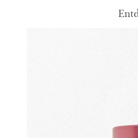
Entd
WEITER ZUM INHALT