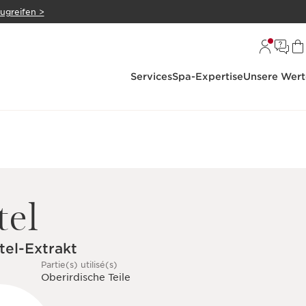
zugreifen >
Services
Spa-Expertise
Unsere Wert
tel
tel-Extrakt
Partie(s) utilisé(s)
Oberirdische Teile