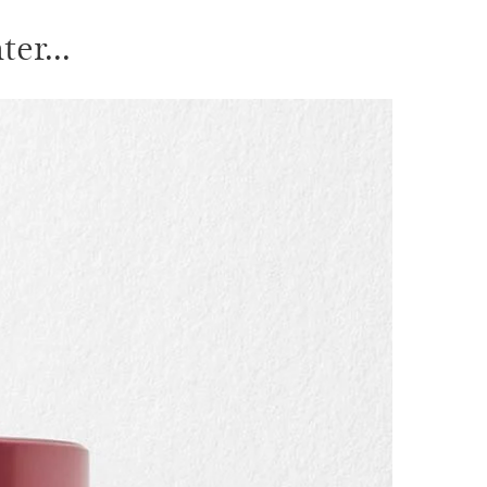
er...