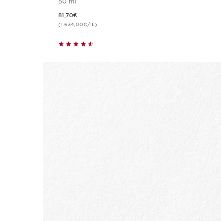
50 ml
Aktueller Preis 81,70€
81,70€
(1.634,00€/1L)