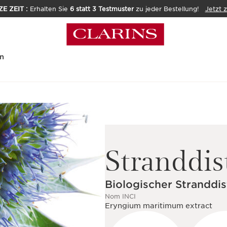
E ZEIT :
Erhalten Sie
6 statt 3 Testmuster
zu jeder Bestellung!
Jetzt 
n
Stranddis
Biologischer Stranddis
Nom INCI
Eryngium maritimum extract