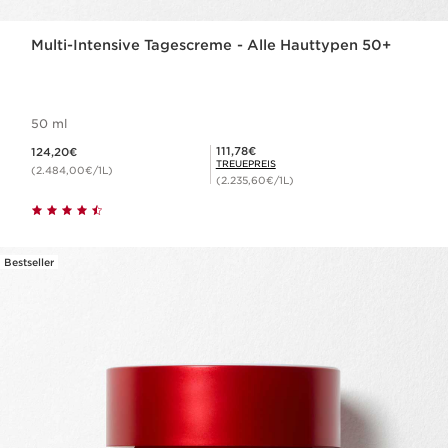
Multi-Intensive Tagescreme - Alle Hauttypen 50+
50 ml
Aktueller Preis 124,20€
Mitgliederpreis 111,78€
111,78€
124,20€
TREUEPREIS
(2.484,00€/1L)
(2.235,60€/1L)
Bestseller