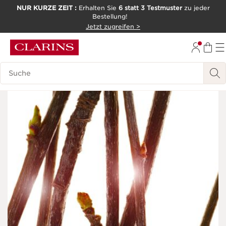
NUR KURZE ZEIT :
Erhalten Sie
6 statt 3 Testmuster
zu jeder
Bestellung!
WEITER ZUM INHALT
Jetzt zugreifen >
ZUM FOOTER GEHEN
Legende suchen