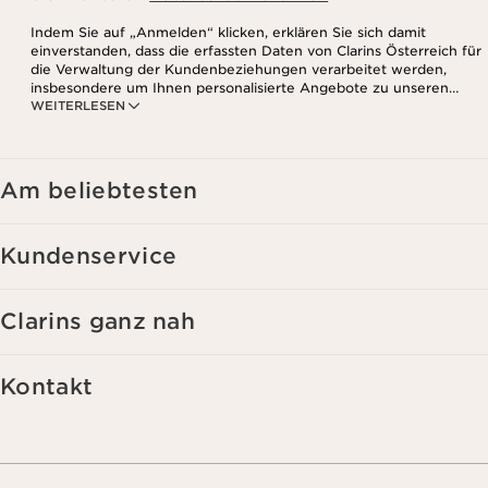
Indem Sie auf „Anmelden“ klicken, erklären Sie sich damit
einverstanden, dass die erfassten Daten von Clarins Österreich für
die Verwaltung der Kundenbeziehungen verarbeitet werden,
insbesondere um Ihnen personalisierte Angebote zu unseren
WEITERLESEN
Produkten und Dienstleistungen entsprechend Ihrem
Kaufverhalten, Ihren Gewohnheiten und/oder Ihren Interessen
zuzusenden, auch durch Anzeige in sozialen Netzwerken und auf
Websites Dritter, sowie für analytische Zwecke.
Am beliebtesten
Kundenservice
Clarins ganz nah
Kontakt