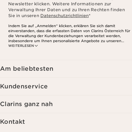
Newsletter klicken. Weitere Informationen zur
Verwaltung Ihrer Daten und zu Ihren Rechten finden
Sie in unseren
Datenschutzrichtlinien
*
Indem Sie auf „Anmelden“ klicken, erklären Sie sich damit
einverstanden, dass die erfassten Daten von Clarins Österreich für
die Verwaltung der Kundenbeziehungen verarbeitet werden,
insbesondere um Ihnen personalisierte Angebote zu unseren
WEITERLESEN
Produkten und Dienstleistungen entsprechend Ihrem
Kaufverhalten, Ihren Gewohnheiten und/oder Ihren Interessen
zuzusenden, auch durch Anzeige in sozialen Netzwerken und auf
Websites Dritter, sowie für analytische Zwecke.
Am beliebtesten
Kundenservice
Clarins ganz nah
Kontakt