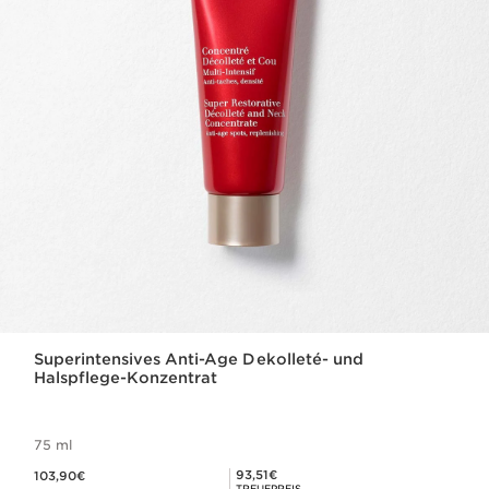
Superintensives Anti-Age Dekolleté- und
Halspflege-Konzentrat
75 ml
Aktueller Preis 103,90€
Mitgliederpreis 93,51€
93,51€
103,90€
TREUEPREIS