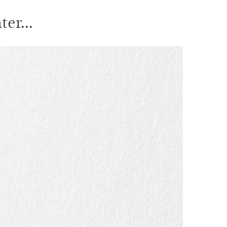
er...