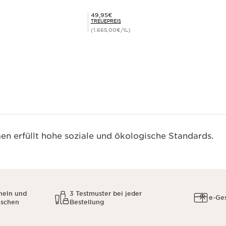
Mitgliederpreis 49,95€
49,95€
TREUEPREIS
(1.665,00€/1L)
Schnellansicht
n erfüllt hohe soziale und ökologische Standards.
meln und
3 Testmuster bei jeder
e-Ge
uschen
Bestellung