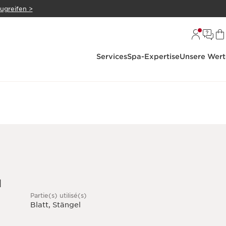
zugreifen >
Services
Spa-Expertise
Unsere Wert
l
Partie(s) utilisé(s)
Blatt, Stängel