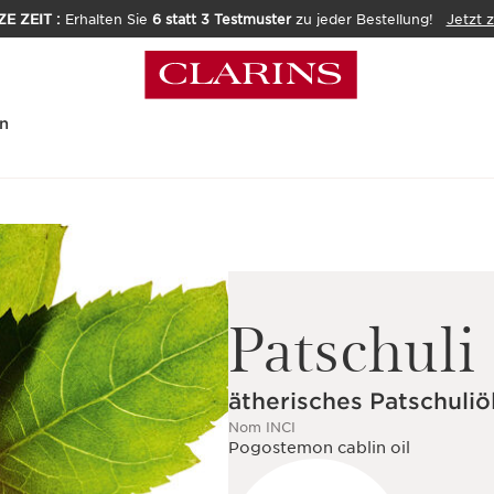
E ZEIT :
Erhalten Sie
6 statt 3 Testmuster
zu jeder Bestellung!
Jetzt 
n
Patschuli
ätherisches Patschuliö
Nom INCI
Pogostemon cablin oil