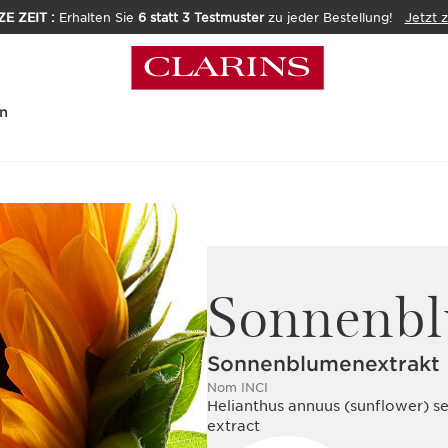
E ZEIT :
Erhalten Sie
6 statt 3 Testmuster
zu jeder Bestellung!
Jetzt 
n
Sonnenb
Sonnenblumenextrakt
Nom INCI
Helianthus annuus (sunflower) s
extract