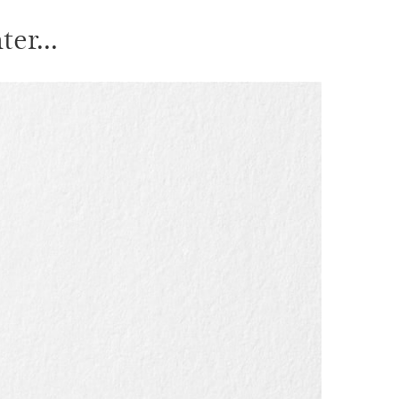
er...