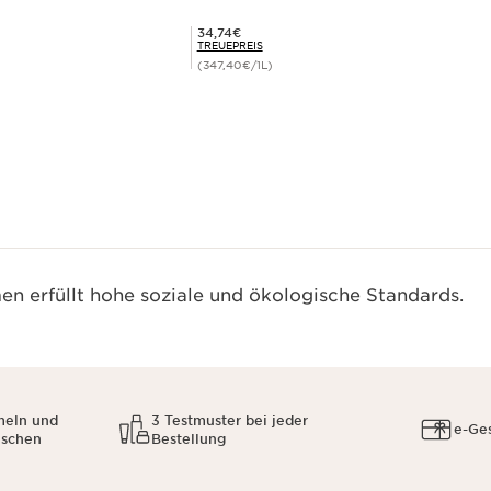
Mitgliederpreis 34,74€
34,74€
TREUEPREIS
(347,40€/1L)
Schnellansicht
n erfüllt hohe soziale und ökologische Standards.
meln und
3 Testmuster bei jeder
e-Ge
uschen
Bestellung