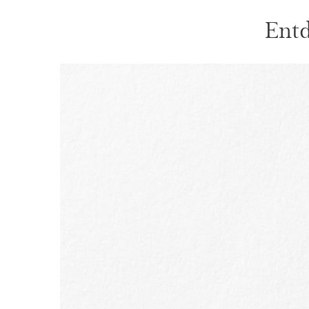
Entd
WEITER ZUM INHALT