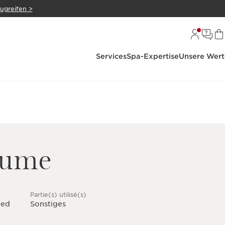
zugreifen >
Services
Spa-Expertise
Unsere Wert
lume
Partie(s) utilisé(s)
eed
Sonstiges