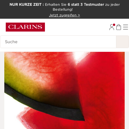
NUR KURZE ZEIT :
Erhalten Sie
6 statt 3 Testmuster
zu jeder
Bestellung!
WEITER ZUM INHALT
Jetzt zugreifen >
ZUM FOOTER GEHEN
Legende suchen