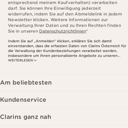
entsprechend meinem Kaufverhalten) verarbeiten
darf. Sie können Ihre Einwilligung jederzeit
widerrufen, indem Sie auf den Abmeldelink in jedem
Newsletter klicken. Weitere Informationen zur
Verwaltung Ihrer Daten und zu Ihren Rechten finden
Sie in unseren
Datenschutzrichtlinien
*
Indem Sie auf „Anmelden“ klicken, erklären Sie sich damit
einverstanden, dass die erfassten Daten von Clarins Österreich für
die Verwaltung der Kundenbeziehungen verarbeitet werden,
insbesondere um Ihnen personalisierte Angebote zu unseren
WEITERLESEN
Produkten und Dienstleistungen entsprechend Ihrem
Kaufverhalten, Ihren Gewohnheiten und/oder Ihren Interessen
zuzusenden, auch durch Anzeige in sozialen Netzwerken und auf
Websites Dritter, sowie für analytische Zwecke.
Am beliebtesten
Kundenservice
Clarins ganz nah