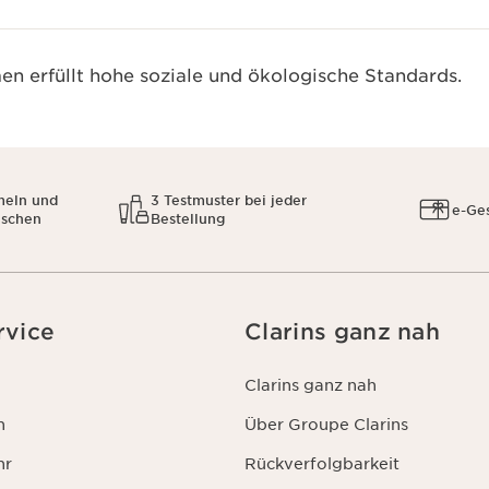
n erfüllt hohe soziale und ökologische Standards.
meln und
3 Testmuster bei jeder
e-Ge
uschen
Bestellung
rvice
Clarins ganz nah
Clarins ganz nah
n
Über Groupe Clarins
hr
Rückverfolgbarkeit