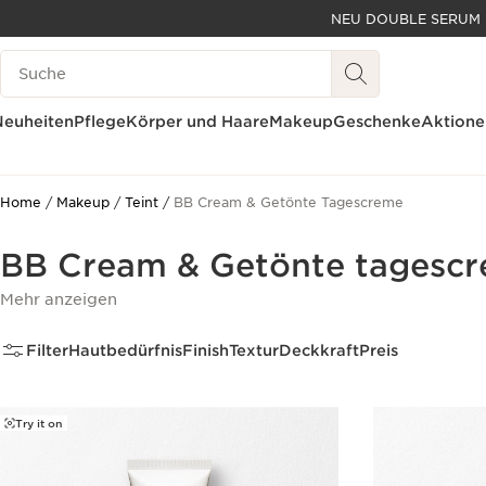
NEU DOUBLE SERUM EYE 
WEITER ZUM INHALT
Legende suchen
ZUM FOOTER GEHEN
Neuheiten
Pflege
Körper und Haare
Makeup
Geschenke
Aktione
Home
Makeup
Teint
BB Cream & Getönte Tagescreme
BB Cream & Getönte tagesc
Mehr anzeigen
Filter
Hautbedürfnis
Finish
Textur
Deckkraft
Preis
Try it on