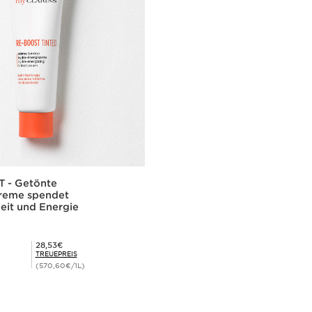
 - Getönte
creme spendet
eit und Energie
Mitgliederpreis 28,53€
28,53€
TREUEPREIS
(570,60€/1L)
Schnellansicht