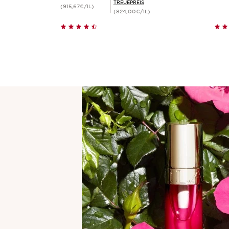
TREUEPREIS
(915,67€/1L)
(824,00€/1L)
Schnellansicht