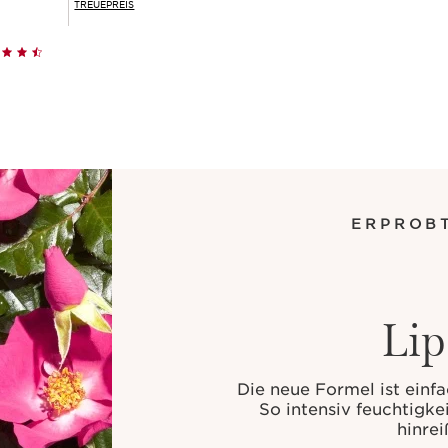
TREUEPREIS
Schnellansicht
ERPROBT
Lip
Die neue Formel ist einfac
So intensiv feuchtigke
hinrei