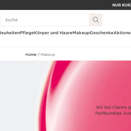
NUR KURZ
WEITER ZUM INHALT
Legende suchen
ZUM FOOTER GEHEN
Neuheiten
Pflege
Körper und Haare
Makeup
Geschenke
Aktione
Home
Makeup
Wir bei Clarins 
fachkundige Aus