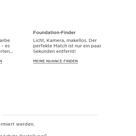
Foundation-Finder
Farbe
Licht, Kamera, makellos. Der
 – es
perfekte Match ist nur ein paar
rten
Sekunden entfernt!
s.
N
MEINE NUANCE FINDEN
ormiert werden.
1