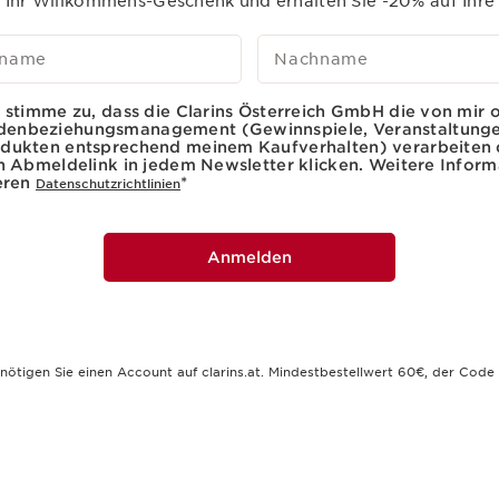
r Ihr Willkommens-Geschenk und erhalten Sie -20% auf Ihre
rname
*
Nachname
h stimme zu, dass die Clarins Österreich GmbH die von mi
denbeziehungsmanagement (Gewinnspiele, Veranstaltunge
dukten entsprechend meinem Kaufverhalten) verarbeiten da
en Abmeldelink in jedem Newsletter klicken. Weitere Infor
seren
*
Datenschutzrichtlinien
Anmelden
gen Sie einen Account auf clarins.at. Mindestbestellwert 60€, der Code is