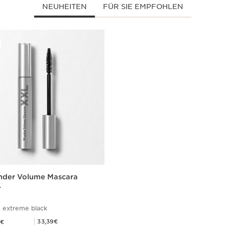
NEUHEITEN
FÜR SIE EMPFOHLEN
der Volume Mascara
L
 extreme black
,10€
Mitgliederpreis 33,39€
33,39€
0€