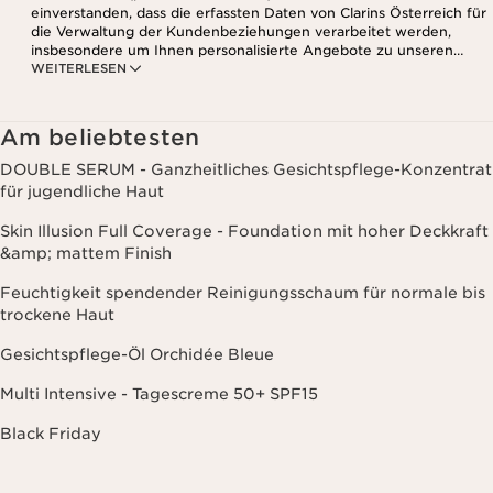
einverstanden, dass die erfassten Daten von Clarins Österreich für
die Verwaltung der Kundenbeziehungen verarbeitet werden,
insbesondere um Ihnen personalisierte Angebote zu unseren
WEITERLESEN
Produkten und Dienstleistungen entsprechend Ihrem
Kaufverhalten, Ihren Gewohnheiten und/oder Ihren Interessen
zuzusenden, auch durch Anzeige in sozialen Netzwerken und auf
Websites Dritter, sowie für analytische Zwecke.
Am beliebtesten
DOUBLE SERUM - Ganzheitliches Gesichtspflege-Konzentrat
für jugendliche Haut
Skin Illusion Full Coverage - Foundation mit hoher Deckkraft
&amp; mattem Finish
Feuchtigkeit spendender Reinigungsschaum für normale bis
trockene Haut
Gesichtspflege-Öl Orchidée Bleue
Multi Intensive - Tagescreme 50+ SPF15
Black Friday