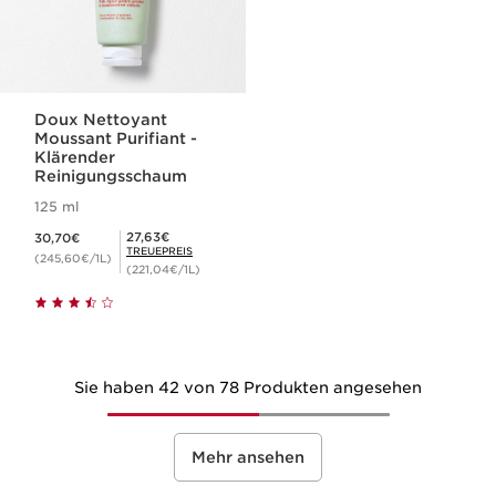
Doux Nettoyant
Moussant Purifiant -
Klärender
Reinigungsschaum
125 ml
Aktueller Preis 30,70€
Mitgliederpreis 27,63€
27,63€
30,70€
TREUEPREIS
(245,60€/1L)
(221,04€/1L)
Sie haben 42 von 78 Produkten angesehen
Mehr ansehen