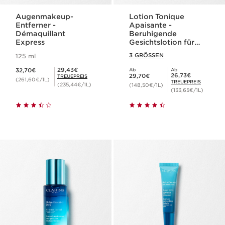
Augenmakeup-
Lotion Tonique
Entferner -
Apaisante -
Démaquillant
Beruhigende
Express
Gesichtslotion für
sehr trockene oder
3 GRÖSSEN
125 ml
sensible Haut
Aktueller Preis 32,70€
Mitgliederpreis 29,43€
29,43€
32,70€
Ab
Ab
Aktueller Preis 29,70€
Mitgliederpreis 26,73€
26,73€
29,70€
TREUEPREIS
(261,60€/1L)
TREUEPREIS
(235,44€/1L)
(148,50€/1L)
(133,65€/1L)