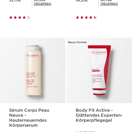
30,33€
30,78€
33,70€
34,20€
TREUEPREIS
TREUEPREIS
Neue formel
Sérum Corps Peau
Body Fit Active -
Neuve -
Glättendes Experten-
Hauterneuerndes
Körperpflegegel
Körperserum