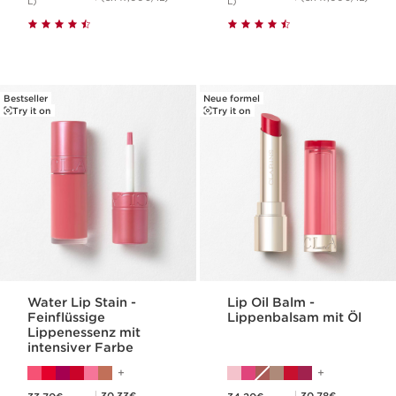
L)
L)
Bestseller
Neue formel
Try it on
Try it on
Water Lip Stain -
Lip Oil Balm -
Feinflüssige
Lippenbalsam mit Öl
Lippenessenz mit
intensiver Farbe
Aktueller Preis 33,70€
Aktueller Preis 34,20€
Mitgliederpreis 30,33€
Mitgliederpreis 30,78€