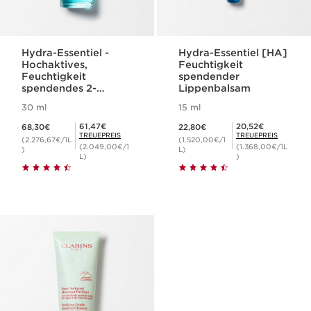
Hydra-Essentiel -
Hydra-Essentiel [HA]
Hochaktives,
Feuchtigkeit
Feuchtigkeit
spendender
spendendes 2-
Lippenbalsam
Phasen Serum
30 ml
15 ml
Aktueller Preis 68,30€
Aktueller Preis 22,80€
Mitgliederpreis 61,47€
Mitgliederpreis 20,52€
61,47€
20,52€
68,30€
22,80€
TREUEPREIS
TREUEPREIS
(2.276,67€/1L
(1.520,00€/1
(2.049,00€/1
(1.368,00€/1L
)
L)
L)
)