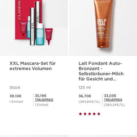
XXL Mascara-Set für
Lait Fondant Auto-
extremes Volumen
Bronzant -
Selbstbräuner-Milch
für Gesicht und
Körper
Stück
125 ml
Aktueller Preis 39,10€
Aktueller Preis 36,70€
Mitgliederpreis 35,19€
Mitgliederpreis 33,03€
35,19€
33,03€
39,10€
36,70€
TREUEPREIS
TREUEPREIS
1 Einheit
(293,60€/1L)
1 Einheit
(264,24€/1L)