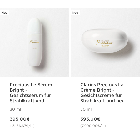
Neu
Neu
Precious Le Sérum
Clarins Precious La
Bright -
Crème Bright -
Gesichtsserum für
Gesichtscreme für
Strahlkraft und
Strahlkraft und neue
gleichmäßigen Teint
Vitalität
30 ml
50 ml
Aktueller Preis 395,00€
Aktueller Preis 395,00€
395,00€
395,00€
(13.166,67€/1L)
(7.900,00€/1L)