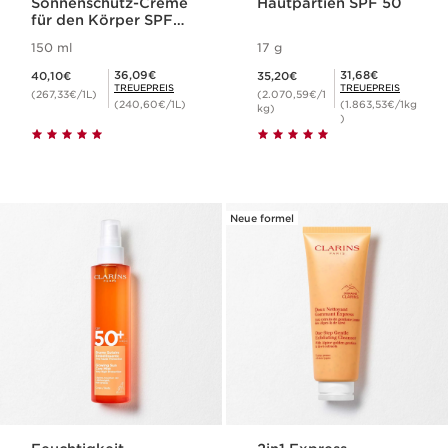
Sonnenschutz-Creme
Hautpartien SPF 50
für den Körper SPF
30
150 ml
17 g
Aktueller Preis 40,10€
Aktueller Preis 35,20€
Mitgliederpreis 36,09€
Mitgliederpreis 31,68€
36,09€
31,68€
40,10€
35,20€
TREUEPREIS
TREUEPREIS
(267,33€/1L)
(2.070,59€/1
(240,60€/1L)
(1.863,53€/1kg
kg)
)
Neue formel