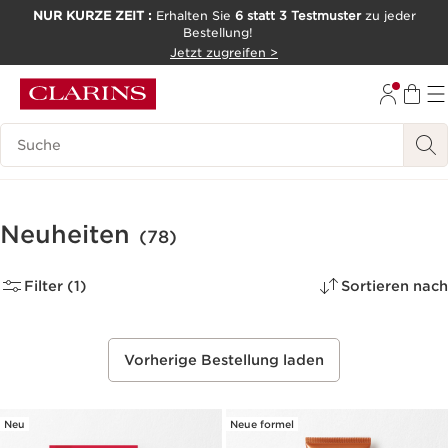
NUR KURZE ZEIT :
Erhalten Sie
6 statt 3 Testmuster
zu jeder
Bestellung!
WEITER ZUM INHALT
Jetzt zugreifen >
ZUM FOOTER GEHEN
Legende suchen
Neuheiten
(78)
Filter (1)
Sortieren nach
Vorherige Bestellung laden
Neu
Neue formel