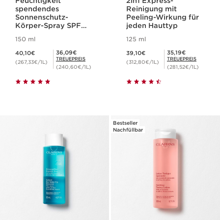
Feuchtigkeit
2in1 Express-
spendendes
Reinigung mit
Sonnenschutz-
Peeling-Wirkung für
Körper-Spray SPF
jeden Hauttyp
50+
150 ml
125 ml
Aktueller Preis 40,10€
Aktueller Preis 39,10€
Mitgliederpreis 36,09€
Mitgliederpreis 35,19€
36,09€
35,19€
40,10€
39,10€
TREUEPREIS
TREUEPREIS
(267,33€/1L)
(312,80€/1L)
(240,60€/1L)
(281,52€/1L)
Bestseller
Nachfüllbar