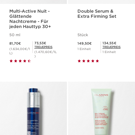
Multi-Active Nuit -
Double Serum &
Glättende
Extra Firming Set
Nachtcreme - Für
jeden Hauttyp 30+
50 ml
Stück
Aktueller Preis 81,70€
Aktueller Preis 149,50€
Mitgliederpreis 73,53€
Mitgliederpreis 134,55€
73,53€
134,55€
81,70€
149,50€
TREUEPREIS
TREUEPREIS
(1.634,00€/1
1 Einheit
(1.470,60€/1L
1 Einheit
L)
)