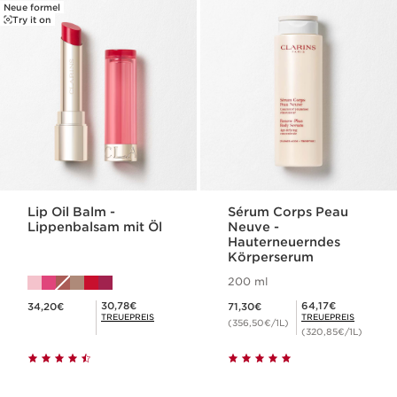
Neue formel
Try it on
Lip Oil Balm -
Sérum Corps Peau
Lippenbalsam mit Öl
Neuve -
Hauterneuerndes
Körperserum
200 ml
Aktueller Preis 34,20€
Aktueller Preis 71,30€
Mitgliederpreis 30,78€
Mitgliederpreis 64,17€
30,78€
64,17€
34,20€
71,30€
TREUEPREIS
TREUEPREIS
(356,50€/1L)
(320,85€/1L)