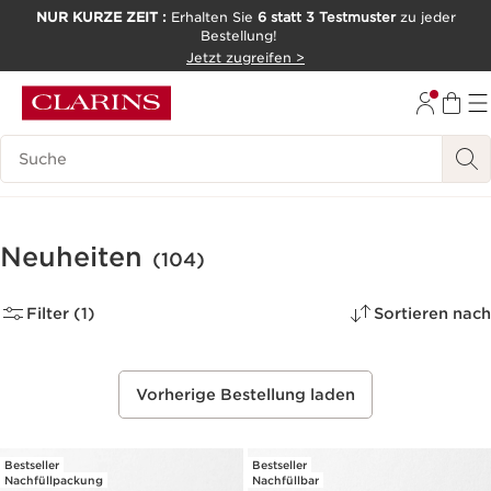
NUR KURZE ZEIT :
Erhalten Sie
6 statt 3 Testmuster
zu jeder
Bestellung!
WEITER ZUM INHALT
Jetzt zugreifen >
ZUM FOOTER GEHEN
Legende suchen
Neuheiten
(104)
Filter (1)
Sortieren nach
Vorherige Bestellung laden
Bestseller
Bestseller
Nachfüllpackung
Nachfüllbar