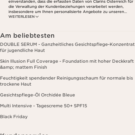
einverstanden, dass die erfassten Daten von Clarins Österreich für
die Verwaltung der Kundenbeziehungen verarbeitet werden,
insbesondere um Ihnen personalisierte Angebote zu unseren
WEITERLESEN
Produkten und Dienstleistungen entsprechend Ihrem
Kaufverhalten, Ihren Gewohnheiten und/oder Ihren Interessen
zuzusenden, auch durch Anzeige in sozialen Netzwerken und auf
Websites Dritter, sowie für analytische Zwecke.
Am beliebtesten
DOUBLE SERUM - Ganzheitliches Gesichtspflege-Konzentrat
für jugendliche Haut
Skin Illusion Full Coverage - Foundation mit hoher Deckkraft
&amp; mattem Finish
Feuchtigkeit spendender Reinigungsschaum für normale bis
trockene Haut
Gesichtspflege-Öl Orchidée Bleue
Multi Intensive - Tagescreme 50+ SPF15
Black Friday