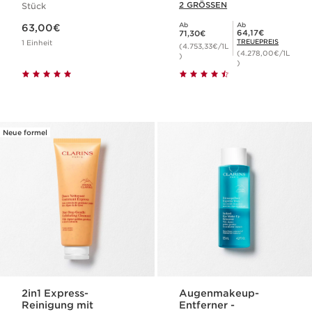
2 GRÖSSEN
Stück
Aktueller Preis 63,00€
Ab
Ab
63,00€
Aktueller Preis 71,30€
Mitgliederpreis 64,17€
64,17€
71,30€
TREUEPREIS
1 Einheit
(4.753,33€/1L
(4.278,00€/1L
)
)
Neue formel
2in1 Express-
Augenmakeup-
Reinigung mit
Entferner -