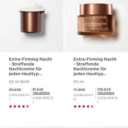
Extra-Firming Nacht
Extra-Firming Nacht
- Straffende
- Straffende
Nachtcreme für
Nachtcreme für
jeden Hauttyp
jeden Hauttyp
(Nachfüllpackung)
(nachfüllbar)
50 ml Refill
50 ml
Aktueller Preis 90,60€
Aktueller Preis 111,80€
Mitgliederpreis 81,54€
Mitgliederpreis 100,62€
81,54€
100,62€
90,60€
111,80€
TREUEPREIS
TREUEPREIS
(1.812,00€/1L
(2.236,00€/1
(1.630,80€/1L
(2.012,40€/1L
)
L)
)
)