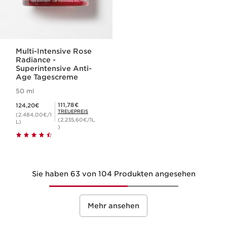
Multi-Intensive Rose
Radiance -
Superintensive Anti-
Age Tagescreme
50 ml
Aktueller Preis 124,20€
Mitgliederpreis 111,78€
111,78€
124,20€
TREUEPREIS
(2.484,00€/1
(2.235,60€/1L
L)
)
Sie haben 63 von 104 Produkten angesehen
Mehr ansehen