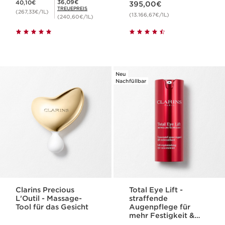
Mitgliederpreis 36,09€
36,09€
40,10€
395,00€
TREUEPREIS
(267,33€/1L)
(13.166,67€/1L)
(240,60€/1L)
Neu
Nachfüllbar
Clarins Precious
Total Eye Lift -
L'Outil - Massage-
straffende
Tool für das Gesicht
Augenpflege für
mehr Festigkeit &
Hautdichte