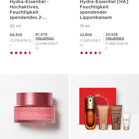
Hydra-Essentiel -
Hydra-Essentiel [HA]
Hochaktives,
Feuchtigkeit
Feuchtigkeit
spendender
spendendes 2-
Lippenbalsam
Phasen Serum
30 ml
15 ml
Aktueller Preis 68,30€
Aktueller Preis 22,80€
Mitgliederpreis 61,47€
Mitgliederpreis 20,52€
61,47€
20,52€
68,30€
22,80€
TREUEPREIS
TREUEPREIS
(2.276,67€/1L
(1.520,00€/1
(2.049,00€/1
(1.368,00€/1L
)
L)
L)
)