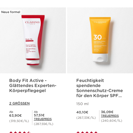
Neue formel
Body Fit Active -
Feuchtigkeit
Glättendes Experten-
spendende
Körperpflegegel
Sonnenschutz-Creme
für den Körper SPF
30
2 GRÖSSEN
150 ml
Aktueller Preis 40,10€
Mitgliederpreis 36,09€
36,09€
Ab
Ab
40,10€
Aktueller Preis 63,90€
Mitgliederpreis 57,51€
57,51€
63,90€
TREUEPREIS
(267,33€/1L)
TREUEPREIS
(240,60€/1L)
(319,50€/1L)
(287,55€/1L)