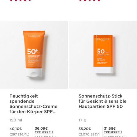
Feuchtigkeit
Sonnenschutz-Stick
spendende
für Gesicht & sensible
Sonnenschutz-Creme
Hautpartien SPF 50
für den Körper SPF
50+
150 ml
17 g
Aktueller Preis 40,10€
Aktueller Preis 35,20€
Mitgliederpreis 36,09€
Mitgliederpreis 31,68€
36,09€
31,68€
40,10€
35,20€
TREUEPREIS
TREUEPREIS
(267,33€/1L)
(2.070,59€/1