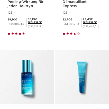
Peeling-Wirkung für
Démaquillant
jeden Hauttyp
Express
125 ml
125 ml
Aktueller Preis 39,10€
Aktueller Preis 32,70€
Mitgliederpreis 35,19€
Mitgliederpreis 29,43€
35,19€
29,43€
39,10€
32,70€
TREUEPREIS
TREUEPREIS
(312,80€/1L)
(261,60€/1L)
(281,52€/1L)
(235,44€/1L)