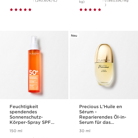
(240,60€/1L)
(1.863,53€/1kg
kg)
)
Neu
Feuchtigkeit
Precious L'Huile en
spendendes
Sérum -
Sonnenschutz-
Reparierendes Öl-in-
Körper-Spray SPF
Serum für das
50+
Gesicht
150 ml
30 ml
Aktueller Preis 395,00€
Aktueller Preis 40,10€