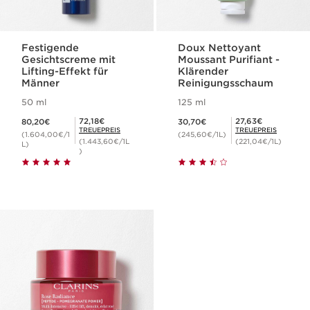
Festigende
Doux Nettoyant
Gesichtscreme mit
Moussant Purifiant -
Lifting-Effekt für
Klärender
Männer
Reinigungsschaum
50 ml
125 ml
Aktueller Preis 80,20€
Aktueller Preis 30,70€
Mitgliederpreis 72,18€
Mitgliederpreis 27,63€
72,18€
27,63€
80,20€
30,70€
TREUEPREIS
TREUEPREIS
(1.604,00€/1
(245,60€/1L)
(1.443,60€/1L
(221,04€/1L)
L)
)