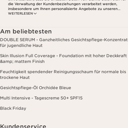
die Verwaltung der Kundenbeziehungen verarbeitet werden,
insbesondere um Ihnen personalisierte Angebote zu unseren
WEITERLESEN
Produkten und Dienstleistungen entsprechend Ihrem
Kaufverhalten, Ihren Gewohnheiten und/oder Ihren Interessen
zuzusenden, auch durch Anzeige in sozialen Netzwerken und auf
Websites Dritter, sowie für analytische Zwecke.
Am beliebtesten
DOUBLE SERUM - Ganzheitliches Gesichtspflege-Konzentrat
für jugendliche Haut
Skin Illusion Full Coverage - Foundation mit hoher Deckkraft
&amp; mattem Finish
Feuchtigkeit spendender Reinigungsschaum für normale bis
trockene Haut
Gesichtspflege-Öl Orchidée Bleue
Multi Intensive - Tagescreme 50+ SPF15
Black Friday
Kundenservice