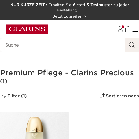
NUR KURZE ZEIT :
Erhalten Sie
6 statt 3 Testmuster
zu jeder
Bestellung!
WEITER ZUM INHALT
Jetzt zugreifen >
ZUM FOOTER GEHEN
Legende suchen
Premium Pflege - Clarins Precious
(1)
Filter (1)
Sortieren nach