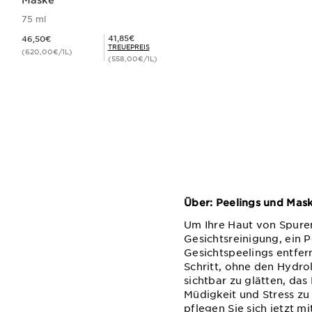
Maske
75 ml
Aktueller Preis 46,50€
Mitgliederpreis 41,85€
41,85€
46,50€
TREUEPREIS
(620,00€/1L)
(558,00€/1L)
Schnellansicht
Über: Peelings und Mas
Um Ihre Haut von Spuren
Gesichtsreinigung, ein P
Gesichtspeelings entfer
Schritt, ohne den Hydro
sichtbar zu glätten, da
Müdigkeit und Stress zu
pflegen Sie sich jetzt m