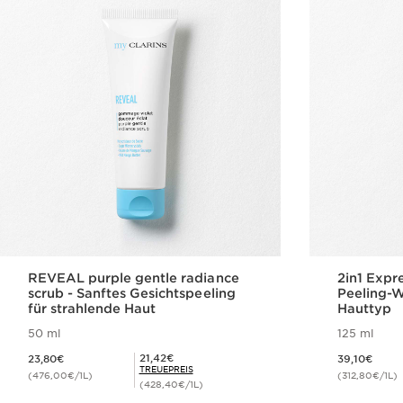
REVEAL purple gentle radiance
2in1 Expr
scrub - Sanftes Gesichtspeeling
Peeling-W
für strahlende Haut
Hauttyp
50 ml
125 ml
Aktueller Preis 23,80€
Aktueller Preis 39,10€
Mitgliederpreis 21,42€
21,42€
23,80€
39,10€
TREUEPREIS
(476,00€/1L)
(312,80€/1L)
(428,40€/1L)