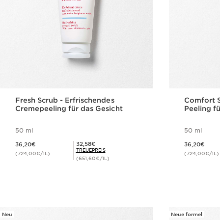
Fresh Scrub - Erfrischendes
Comfort S
Cremepeeling für das Gesicht
Peeling f
50 ml
50 ml
Aktueller Preis 36,20€
Aktueller Preis 36,20€
Mitgliederpreis 32,58€
32,58€
36,20€
36,20€
TREUEPREIS
(724,00€/1L)
(724,00€/1L)
(651,60€/1L)
Schnellansicht
Neu
Neue formel