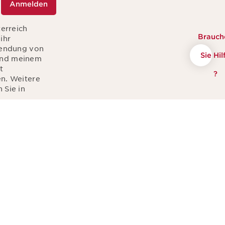
Anmelden
terreich
Brauch
ihr
sendung von
Sie Hil
hend meinem
t
?
en. Weitere
 Sie in
rfassten Daten von
insbesondere um
echend Ihrem
rch Anzeige in
Kontakt
Eine Nachricht sende