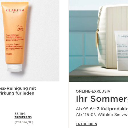
ess-Reinigung mit
ONLINE-EXKLUSIV
irkung für jeden
Ihr Sommer
Ab 95 €*:
3 Kultprodukt
Mitgliederpreis 35,19€
35,19€
Ab 115 €*: Wählen Sie z
TREUEPREIS
(281,52€/1L)
ENTDECKEN