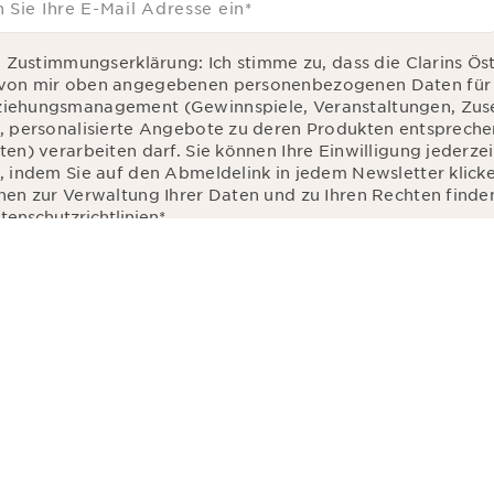
 Sie Ihre E-Mail Adresse ein
*
d Zustimmungserklärung: Ich stimme zu, dass die Clarins Ös
von mir oben angegebenen personenbezogenen Daten für 
iehungsmanagement (Gewinnspiele, Veranstaltungen, Zu
, personalisierte Angebote zu deren Produkten entsprec
en) verarbeiten darf. Sie können Ihre Einwilligung jederzei
, indem Sie auf den Abmeldelink in jedem Newsletter klick
nen zur Verwaltung Ihrer Daten und zu Ihren Rechten finden
tenschutzrichtlinien
*
 „Anmelden“ klicken, erklären Sie sich damit einverstanden, dass die e
rreich für die Verwaltung der Kundenbeziehungen verarbeitet werden, 
alisierte Angebote zu unseren Produkten und Dienstleistungen entspr
n, Ihren Gewohnheiten und/oder Ihren Interessen zuzusenden, auch du
N
zwerken und auf Websites Dritter, sowie für analytische Zwecke.
rvice
Clarins ganz nah
Clarins ganz nah
n
Über Groupe Clarins