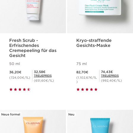
Fresh Scrub -
Kryo-straffende
Erfrischendes
Gesichts-Maske
Cremepeeling für das
Gesicht
50 ml
75 ml
Aktueller Preis 36,20€
Aktueller Preis 82,70€
Mitgliederpreis 32,58€
Mitgliederpreis 74,43€
32,58€
74,43€
36,20€
82,70€
TREUEPREIS
TREUEPREIS
(724,00€/1L)
(1.102,67€/1L
(651,60€/1L)
(992,40€/1L)
)
Neue formel
Neu