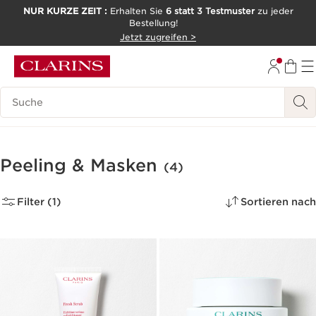
NUR KURZE ZEIT :
Erhalten Sie
6 statt 3 Testmuster
zu jeder
Bestellung!
WEITER ZUM INHALT
Jetzt zugreifen >
ZUM FOOTER GEHEN
Legende suchen
Peeling & Masken
(4)
Filter (1)
Sortieren nach