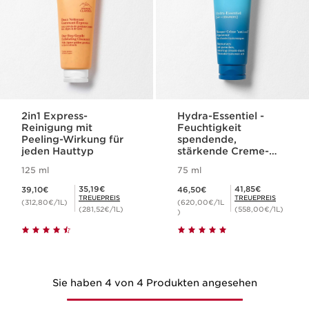
2in1 Express-
Hydra-Essentiel -
Reinigung mit
Feuchtigkeit
Peeling-Wirkung für
spendende,
jeden Hauttyp
stärkende Creme-
Maske
125 ml
75 ml
Aktueller Preis 39,10€
Aktueller Preis 46,50€
Mitgliederpreis 35,19€
Mitgliederpreis 41,85€
35,19€
41,85€
39,10€
46,50€
TREUEPREIS
TREUEPREIS
(312,80€/1L)
(620,00€/1L
(281,52€/1L)
(558,00€/1L)
)
Sie haben 4 von 4 Produkten angesehen