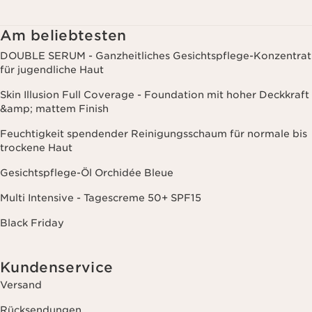
Kaufverhalten, Ihren Gewohnheiten und/oder Ihren Interessen
zuzusenden, auch durch Anzeige in sozialen Netzwerken und auf
Websites Dritter, sowie für analytische Zwecke.
Am beliebtesten
DOUBLE SERUM - Ganzheitliches Gesichtspflege-Konzentrat
für jugendliche Haut
Skin Illusion Full Coverage - Foundation mit hoher Deckkraft
&amp; mattem Finish
Feuchtigkeit spendender Reinigungsschaum für normale bis
trockene Haut
Gesichtspflege-Öl Orchidée Bleue
Multi Intensive - Tagescreme 50+ SPF15
Black Friday
Kundenservice
Versand
Rücksendungen