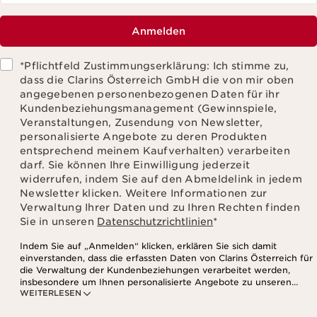
Anmelden
*Pflichtfeld Zustimmungserklärung: Ich stimme zu,
dass die Clarins Österreich GmbH die von mir oben
angegebenen personenbezogenen Daten für ihr
Kundenbeziehungsmanagement (Gewinnspiele,
Veranstaltungen, Zusendung von Newsletter,
personalisierte Angebote zu deren Produkten
entsprechend meinem Kaufverhalten) verarbeiten
darf. Sie können Ihre Einwilligung jederzeit
widerrufen, indem Sie auf den Abmeldelink in jedem
Newsletter klicken. Weitere Informationen zur
Verwaltung Ihrer Daten und zu Ihren Rechten finden
Sie in unseren
Datenschutzrichtlinien
*
Indem Sie auf „Anmelden“ klicken, erklären Sie sich damit
einverstanden, dass die erfassten Daten von Clarins Österreich für
die Verwaltung der Kundenbeziehungen verarbeitet werden,
insbesondere um Ihnen personalisierte Angebote zu unseren
WEITERLESEN
Produkten und Dienstleistungen entsprechend Ihrem
Kaufverhalten, Ihren Gewohnheiten und/oder Ihren Interessen