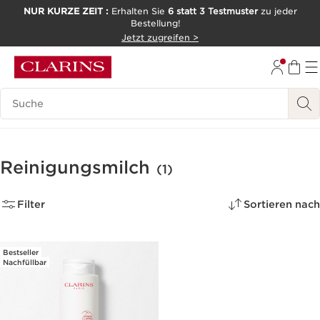
NUR KURZE ZEIT :
Erhalten Sie
6 statt 3 Testmuster
zu jeder
Bestellung!
WEITER ZUM INHALT
Jetzt zugreifen >
ZUM FOOTER GEHEN
Legende suchen
Reinigungsmilch
(1)
Filter
Sortieren nach
Bestseller
Nachfüllbar