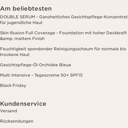
zuzusenden, auch durch Anzeige in sozialen Netzwerken und auf
Websites Dritter, sowie für analytische Zwecke.
Am beliebtesten
DOUBLE SERUM - Ganzheitliches Gesichtspflege-Konzentrat
für jugendliche Haut
Skin Illusion Full Coverage - Foundation mit hoher Deckkraft
&amp; mattem Finish
Feuchtigkeit spendender Reinigungsschaum für normale bis
trockene Haut
Gesichtspflege-Öl Orchidée Bleue
Multi Intensive - Tagescreme 50+ SPF15
Black Friday
Kundenservice
Versand
Rücksendungen