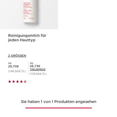
Reinigungsmilch für
jeden Hauttyp
2 GRÖSSEN
Ab
Ab
Aktueller Preis 29,70€
Mitgliederpreis 26,73€
26,73€
29,70€
TREUEPREIS
(148,50€/1L)
(133,65€/1L)
Sie haben 1 von 1 Produkten angesehen