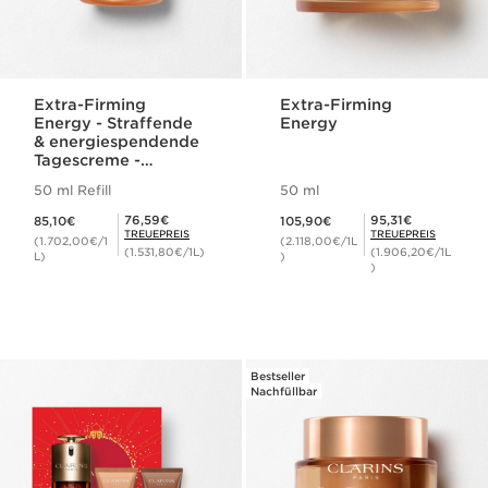
Extra-Firming
Extra-Firming
Energy - Straffende
Energy
& energiespendende
Tagescreme -
Nachfüllpackung/Ref
50 ml Refill
50 ml
ill
Aktueller Preis 85,10€
Aktueller Preis 105,90€
Mitgliederpreis 76,59€
Mitgliederpreis 95,31€
76,59€
95,31€
85,10€
105,90€
TREUEPREIS
TREUEPREIS
(1.702,00€/1
(2.118,00€/1L
(1.531,80€/1L)
(1.906,20€/1L
L)
)
)
Bestseller
Nachfüllbar