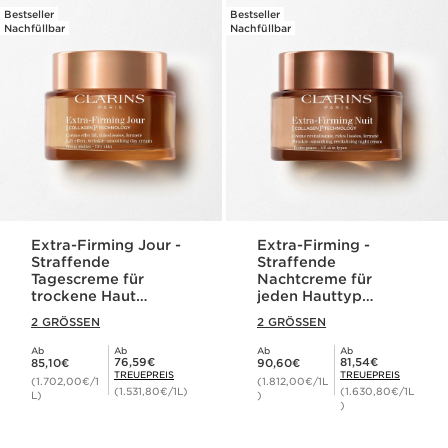
Bestseller
Bestseller
Nachfüllbar
Nachfüllbar
Extra-Firming Jour -
Extra-Firming -
Straffende
Straffende
Tagescreme für
Nachtcreme für
trockene Haut
jeden Hauttyp
(nachfüllbar)
(nachfüllbar)
2 GRÖSSEN
2 GRÖSSEN
Ab
Ab
Ab
Ab
Aktueller Preis 85,10€
Aktueller Preis 90,60€
Mitgliederpreis 76,59€
Mitgliederpreis 81,54€
76,59€
81,54€
85,10€
90,60€
TREUEPREIS
TREUEPREIS
(1.702,00€/1
(1.812,00€/1L
(1.531,80€/1L)
(1.630,80€/1L
L)
)
)