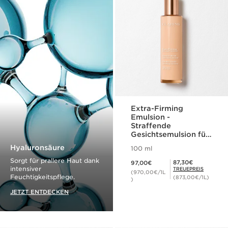
Extra-Firming
Emulsion -
Straffende
Gesichtsemulsion für
den Tag
Hyaluronsäure
100 ml
Aktueller Preis 97,00€
Sorgt für prallere Haut dank
Mitgliederpreis 87,30€
87,30€
97,00€
intensiver
TREUEPREIS
(970,00€/1L
Feuchtigkeitspflege.
(873,00€/1L)
)
JETZT ENTDECKEN