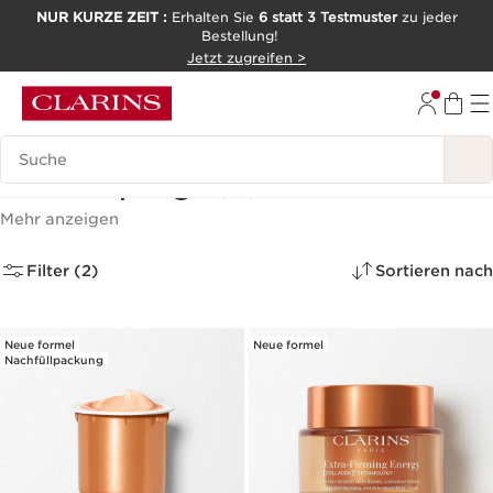
NUR KURZE ZEIT :
Erhalten Sie
6 statt 3 Testmuster
zu jeder
Bestellung!
WEITER ZUM INHALT
Jetzt zugreifen >
ZUM FOOTER GEHEN
Legende suchen
Gesichtspflege
(10)
Mehr anzeigen
Filter (2)
Sortieren nach
Neue formel
Neue formel
Nachfüllpackung