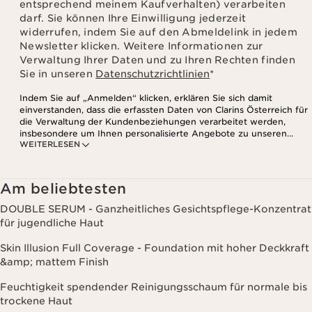
entsprechend meinem Kaufverhalten) verarbeiten
darf. Sie können Ihre Einwilligung jederzeit
widerrufen, indem Sie auf den Abmeldelink in jedem
Newsletter klicken. Weitere Informationen zur
Verwaltung Ihrer Daten und zu Ihren Rechten finden
Sie in unseren
Datenschutzrichtlinien
*
Indem Sie auf „Anmelden“ klicken, erklären Sie sich damit
einverstanden, dass die erfassten Daten von Clarins Österreich für
die Verwaltung der Kundenbeziehungen verarbeitet werden,
insbesondere um Ihnen personalisierte Angebote zu unseren
WEITERLESEN
Produkten und Dienstleistungen entsprechend Ihrem
Kaufverhalten, Ihren Gewohnheiten und/oder Ihren Interessen
zuzusenden, auch durch Anzeige in sozialen Netzwerken und auf
Websites Dritter, sowie für analytische Zwecke.
Am beliebtesten
DOUBLE SERUM - Ganzheitliches Gesichtspflege-Konzentrat
für jugendliche Haut
Skin Illusion Full Coverage - Foundation mit hoher Deckkraft
&amp; mattem Finish
Feuchtigkeit spendender Reinigungsschaum für normale bis
trockene Haut