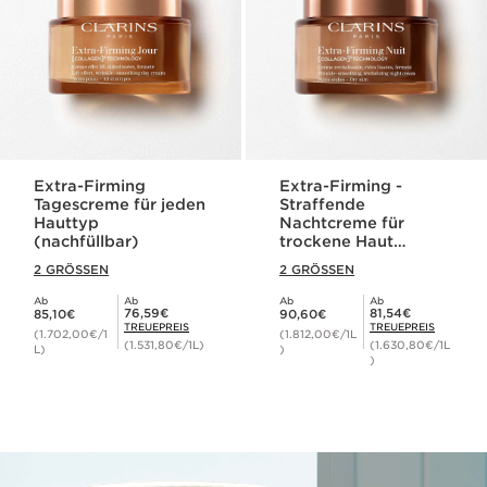
Extra-Firming
Extra-Firming -
Tagescreme für jeden
Straffende
Hauttyp
Nachtcreme für
(nachfüllbar)
trockene Haut
(nachfüllbar)
2 GRÖSSEN
2 GRÖSSEN
Ab
Ab
Ab
Ab
Aktueller Preis 85,10€
Aktueller Preis 90,60€
Mitgliederpreis 76,59€
Mitgliederpreis 81,54€
76,59€
81,54€
85,10€
90,60€
TREUEPREIS
TREUEPREIS
(1.702,00€/1
(1.812,00€/1L
(1.531,80€/1L)
(1.630,80€/1L
L)
)
)