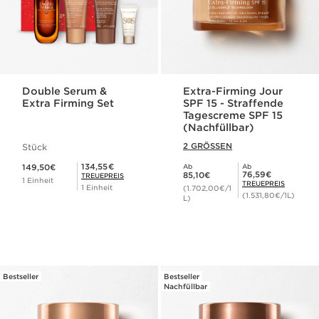
Double Serum &
Extra-Firming Jour
Extra Firming Set
SPF 15 - Straffende
Tagescreme SPF 15
(Nachfüllbar)
2 GRÖSSEN
Stück
Aktueller Preis 149,50€
Mitgliederpreis 134,55€
134,55€
149,50€
Ab
Ab
Aktueller Preis 85,10€
Mitgliederpreis 76,59€
76,59€
85,10€
TREUEPREIS
1 Einheit
TREUEPREIS
1 Einheit
(1.702,00€/1
(1.531,80€/1L)
L)
Bestseller
Bestseller
Nachfüllbar