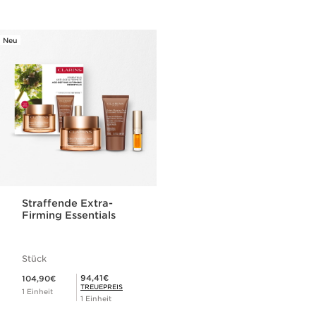
Neu
Straffende Extra-
Firming Essentials
Stück
Aktueller Preis 104,90€
Mitgliederpreis 94,41€
94,41€
104,90€
TREUEPREIS
1 Einheit
1 Einheit