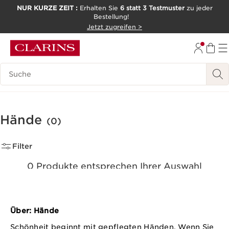
NUR KURZE ZEIT :
Erhalten Sie
6 statt 3 Testmuster
zu jeder
Bestellung!
WEITER ZUM INHALT
Jetzt zugreifen >
ZUM FOOTER GEHEN
Legende suchen
Hände
(0)
Filter
0 Produkte entsprechen Ihrer Auswahl
Alle Filter zurücksetzen
Über: Hände
Schönheit beginnt mit gepflegten Händen. Wenn Sie