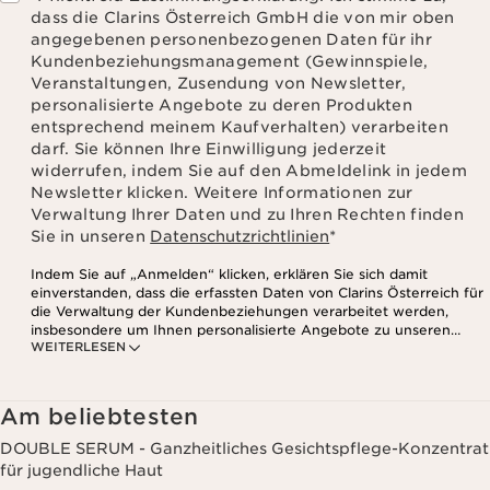
dass die Clarins Österreich GmbH die von mir oben
angegebenen personenbezogenen Daten für ihr
Kundenbeziehungsmanagement (Gewinnspiele,
Veranstaltungen, Zusendung von Newsletter,
personalisierte Angebote zu deren Produkten
entsprechend meinem Kaufverhalten) verarbeiten
darf. Sie können Ihre Einwilligung jederzeit
widerrufen, indem Sie auf den Abmeldelink in jedem
Newsletter klicken. Weitere Informationen zur
Verwaltung Ihrer Daten und zu Ihren Rechten finden
Sie in unseren
Datenschutzrichtlinien
*
Indem Sie auf „Anmelden“ klicken, erklären Sie sich damit
einverstanden, dass die erfassten Daten von Clarins Österreich für
die Verwaltung der Kundenbeziehungen verarbeitet werden,
insbesondere um Ihnen personalisierte Angebote zu unseren
WEITERLESEN
Produkten und Dienstleistungen entsprechend Ihrem
Kaufverhalten, Ihren Gewohnheiten und/oder Ihren Interessen
zuzusenden, auch durch Anzeige in sozialen Netzwerken und auf
Websites Dritter, sowie für analytische Zwecke.
Am beliebtesten
DOUBLE SERUM - Ganzheitliches Gesichtspflege-Konzentrat
für jugendliche Haut