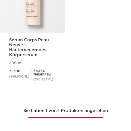
Sérum Corps Peau
Neuve -
Hauterneuerndes
Körperserum
200 ml
Aktueller Preis 71,30€
Mitgliederpreis 64,17€
64,17€
71,30€
TREUEPREIS
(356,50€/1L)
(320,85€/1L)
Sie haben 1 von 1 Produkten angesehen