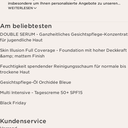
insbesondere um Ihnen personalisierte Angebote zu unseren
WEITERLESEN
Produkten und Dienstleistungen entsprechend Ihrem
Kaufverhalten, Ihren Gewohnheiten und/oder Ihren Interessen
zuzusenden, auch durch Anzeige in sozialen Netzwerken und auf
Websites Dritter, sowie für analytische Zwecke.
Am beliebtesten
DOUBLE SERUM - Ganzheitliches Gesichtspflege-Konzentrat
für jugendliche Haut
Skin Illusion Full Coverage - Foundation mit hoher Deckkraft
&amp; mattem Finish
Feuchtigkeit spendender Reinigungsschaum für normale bis
trockene Haut
Gesichtspflege-Öl Orchidée Bleue
Multi Intensive - Tagescreme 50+ SPF15
Black Friday
Kundenservice