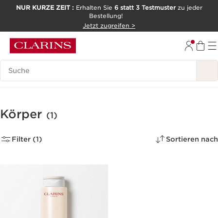
NUR KURZE ZEIT :
Erhalten Sie
6 statt 3 Testmuster
zu jeder
Bestellung!
WEITER ZUM INHALT
Jetzt zugreifen >
ZUM FOOTER GEHEN
Legende suchen
Körper
(1)
Filter (1)
Sortieren nach