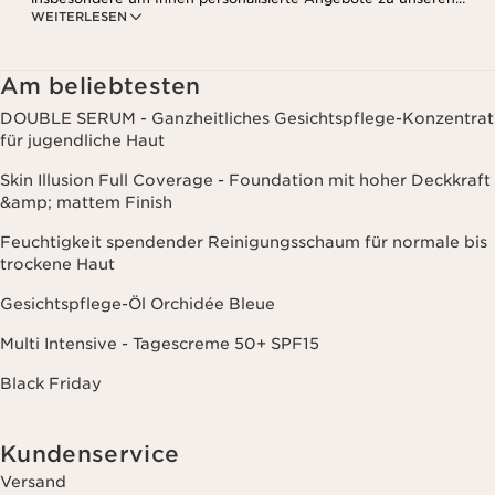
WEITERLESEN
Produkten und Dienstleistungen entsprechend Ihrem
Kaufverhalten, Ihren Gewohnheiten und/oder Ihren Interessen
zuzusenden, auch durch Anzeige in sozialen Netzwerken und auf
Websites Dritter, sowie für analytische Zwecke.
Am beliebtesten
DOUBLE SERUM - Ganzheitliches Gesichtspflege-Konzentrat
für jugendliche Haut
Skin Illusion Full Coverage - Foundation mit hoher Deckkraft
&amp; mattem Finish
Feuchtigkeit spendender Reinigungsschaum für normale bis
trockene Haut
Gesichtspflege-Öl Orchidée Bleue
Multi Intensive - Tagescreme 50+ SPF15
Black Friday
Kundenservice
Versand