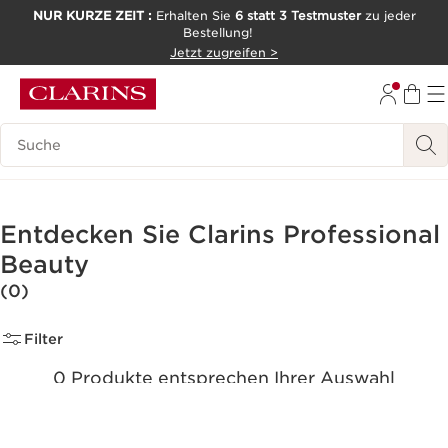
NUR KURZE ZEIT :
Erhalten Sie
6 statt 3 Testmuster
zu jeder
Bestellung!
WEITER ZUM INHALT
Jetzt zugreifen >
ZUM FOOTER GEHEN
Legende suchen
Entdecken Sie Clarins Professional
Beauty
(0)
Filter
0 Produkte entsprechen Ihrer Auswahl
Alle Filter zurücksetzen