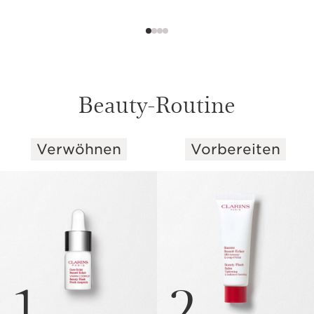
Beauty-Routine
Verwöhnen
Vorbereiten
WEITER ZUM INHALT
1
2