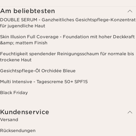
Kaufverhalten, Ihren Gewohnheiten und/oder Ihren Interessen
zuzusenden, auch durch Anzeige in sozialen Netzwerken und auf
Am beliebtesten
Websites Dritter, sowie für analytische Zwecke.
DOUBLE SERUM - Ganzheitliches Gesichtspflege-Konzentrat
für jugendliche Haut
Skin Illusion Full Coverage - Foundation mit hoher Deckkraft
&amp; mattem Finish
Feuchtigkeit spendender Reinigungsschaum für normale bis
trockene Haut
Gesichtspflege-Öl Orchidée Bleue
Multi Intensive - Tagescreme 50+ SPF15
Black Friday
Kundenservice
Versand
Rücksendungen