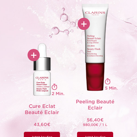
+
7 TAGE
ANWENDUNG,
um Ausstrahlung
2 X PRO
und Strahlkraft
der Haut zu beleben
WOCHE,
um abgestorbene
+
Hautschüppchen
zu entfernen
und das Hautbild
zu verfeinern
5 Min.
2 Min.
Peeling Beauté
Cure Eclat
Eclair
Beauté Eclair
56,40€
43,60€
980,00€ / 1 L