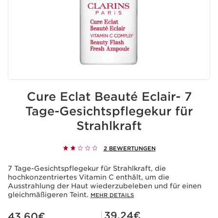
Cure Eclat Beauté Eclair- 7
Tage-Gesichtspflegekur für
Strahlkraft
2 BEWERTUNGEN
7 Tage-Gesichtspflegekur für Strahlkraft, die
hochkonzentriertes Vitamin C enthält, um die
Ausstrahlung der Haut wiederzubeleben und für einen
gleichmäßigeren Teint.
MEHR DETAILS
Aktueller Preis 43,60€
Mitgliederpreis 39,24€
39,24€
43,60€