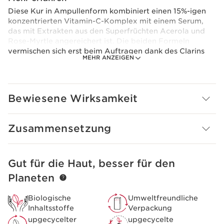
Diese Kur in Ampullenform kombiniert einen 15%-igen
konzentrierten Vitamin-C-Komplex mit einem Serum,
das mit Extrakten aus den Superfrüchten Acerola und
Rose-Myrtle angereichert ist. Die beiden Formeln
vermischen sich erst beim Auftragen dank des Clarins
MEHR ANZEIGEN
Fresh-Mix-Flakons. Tag für Tag wird der Teint
ebenmäßiger und strahlender. Die cremige und dennoch
leichte Formel bietet ultimativen Komfort.
Innovation
Bewiesene Wirksamkeit
Die Wirkung des reinen Vitamin C Puders wird im Clarins
Fresh-Mix Flakon bewahrt.
Zusammensetzung
Gut für die Haut, besser für den
WEITER ZUM INHALT
Planeten
Biologische
Umweltfreundliche
Inhaltsstoffe
Verpackung
upgecycelter
upgecycelte