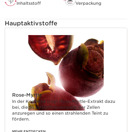
Inhaltsstoff
Verpackung
Hauptaktivstoffe
WEITER ZUM INHALT
Rose-Myrtle
In der Kosmetik trägt Rose-Myrtle-Extrakt dazu
bei, die Sauerstoffversorgung der Zellen
anzuregen und so einen strahlenden Teint zu
fördern.
MEHR ENTDECKEN