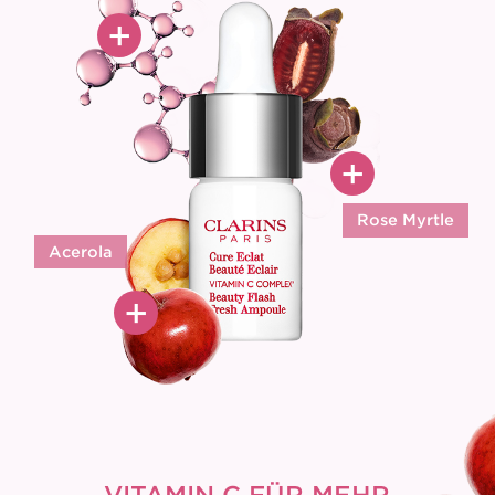
+
PURES VITAMIN C
Ultra konzentriert und erst
bei Bedarf frisch gemixt
+
für maximale Wirkkraft
MEHR ERFAHREN
Rose Myrtle
Acerola
ROSE MYRTLE
ACEROLA
Unterstützt
+
Reich an Vitamin C, trägt dazu
die Sauerstoffaufnahme
bei, das Erscheinungsbild
der Haut für mehr
von Pigmentflecken
Ausstrahlung
zu korrigieren
MEHR ERFAHREN
MEHR ERFAHREN