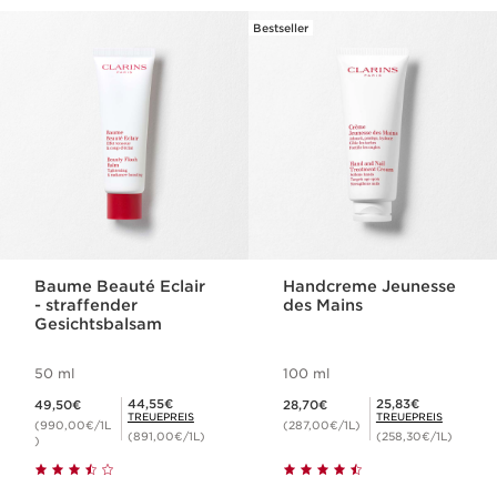
Bestseller
WEITER ZUM INHALT
Baume Beauté Eclair
Handcreme Jeunesse
- straffender
des Mains
Gesichtsbalsam
50 ml
100 ml
Aktueller Preis 49,50€
Aktueller Preis 28,70€
Mitgliederpreis 44,55€
Mitgliederpreis 25,83€
44,55€
25,83€
49,50€
28,70€
TREUEPREIS
TREUEPREIS
(990,00€/1L
(287,00€/1L)
(891,00€/1L)
(258,30€/1L)
)