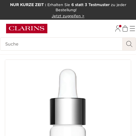
NUR KURZE ZEIT :
Erhalten Sie
6 statt 3 Testmuster
zu jeder
Bestellung!
WEITER ZUM INHALT
Jetzt zugreifen >
ZUM FOOTER GEHEN
Legende suchen