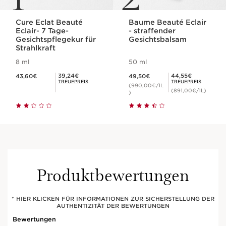
Cure Eclat Beauté
Baume Beauté Eclair
Eclair- 7 Tage-
- straffender
Gesichtspflegekur für
Gesichtsbalsam
Strahlkraft
8 ml
50 ml
Aktueller Preis 43,60€
Aktueller Preis 49,50€
Mitgliederpreis 39,24€
Mitgliederpreis 44,55€
39,24€
44,55€
43,60€
49,50€
TREUEPREIS
TREUEPREIS
(990,00€/1L
(891,00€/1L)
)
Produktbewertungen
* HIER KLICKEN FÜR INFORMATIONEN ZUR SICHERSTELLUNG DER
AUTHENTIZITÄT DER BEWERTUNGEN