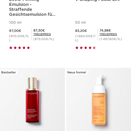
Emulsion -
Straffende
Gesichtsemulsion für
den Tag
100 ml
50 ml
Aktueller Preis 97,00€
Aktueller Preis 83,20€
Mitgliederpreis 87,30€
Mitgliederpreis 74,88€
87,30€
74,88€
97,00€
83,20€
TREUEPREIS
TREUEPREIS
(970,00€/1L
(1.664,00€/1
(873,00€/1L)
(1.497,60€/1L)
)
L)
Bestseller
Neue formel