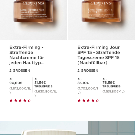
Extra-Firming -
Extra-Firming Jour
Straffende
SPF 15 - Straffende
Nachtcreme für
Tagescreme SPF 15
jeden Hauttyp
(Nachfüllbar)
(nachfüllbar)
2 GRÖSSEN
2 GRÖSSEN
Ab
Ab
Ab
Ab
Aktueller Preis 90,60€
Aktueller Preis 85,10€
Mitgliederpreis 81,54€
Mitgliederpreis 76,59€
81,54€
76,59€
90,60€
85,10€
TREUEPREIS
TREUEPREIS
(1.812,00€/1L
(1.702,00€/1
(1.630,80€/1L
(1.531,80€/1L)
)
L)
)