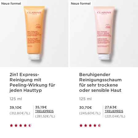
Neue formel
Neue formel
2in1 Express-
Beruhigender
Reinigung mit
Reinigungsschaum
Peeling-Wirkung für
für sehr trockene
jeden Hauttyp
oder sensible Haut
125 ml
125 ml
Aktueller Preis 39,10€
Aktueller Preis 30,70€
Mitgliederpreis 35,19€
Mitgliederpreis 27,63€
35,19€
27,63€
39,10€
30,70€
TREUEPREIS
TREUEPREIS
(312,80€/1L)
(245,60€/1L)
(281,52€/1L)
(221,04€/1L)