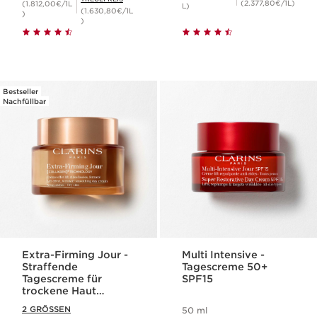
(2.377,80€/1L)
(1.812,00€/1L
L)
(1.630,80€/1L
)
)
Bestseller
Nachfüllbar
Extra-Firming Jour -
Multi Intensive -
Straffende
Tagescreme 50+
Tagescreme für
SPF15
trockene Haut
(nachfüllbar)
2 GRÖSSEN
50 ml