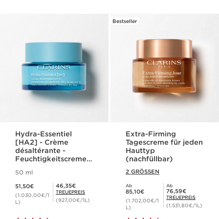
Bestseller
Hydra-Essentiel
Extra-Firming
[HA2] - Crème
Tagescreme für jeden
désaltérante -
Hauttyp
Feuchtigkeitscreme
(nachfüllbar)
für normale und
2 GRÖSSEN
50 ml
trockene Haut mit
Aktueller Preis 51,50€
SPF 15
Mitgliederpreis 46,35€
46,35€
51,50€
Ab
Ab
Aktueller Preis 85,10€
Mitgliederpreis 76,59€
76,59€
85,10€
TREUEPREIS
(1.030,00€/1
TREUEPREIS
(927,00€/1L)
(1.702,00€/1
L)
(1.531,80€/1L)
L)