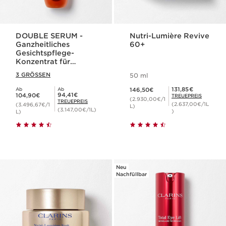
DOUBLE SERUM -
Nutri-Lumière Revive
Ganzheitliches
60+
Gesichtspflege-
Konzentrat für
jugendliche Haut
3 GRÖSSEN
50 ml
Aktueller Preis 146,50€
Mitgliederpreis 131,85€
131,85€
Ab
Ab
146,50€
Aktueller Preis 104,90€
Mitgliederpreis 94,41€
94,41€
104,90€
TREUEPREIS
(2.930,00€/1
TREUEPREIS
(2.637,00€/1L
(3.496,67€/1
L)
(3.147,00€/1L)
)
L)
Neu
Nachfüllbar