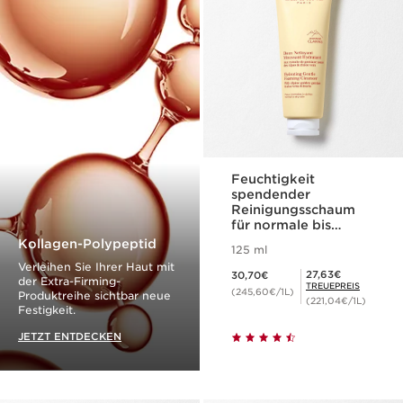
Feuchtigkeit
spendender
Reinigungsschaum
für normale bis
trockene Haut
Kollagen-Polypeptid
125 ml
Verleihen Sie Ihrer Haut mit
Aktueller Preis 30,70€
Mitgliederpreis 27,63€
27,63€
30,70€
der Extra-Firming-
TREUEPREIS
(245,60€/1L)
Produktreihe sichtbar neue
(221,04€/1L)
Festigkeit.
JETZT ENTDECKEN