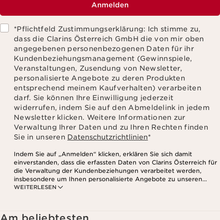
Anmelden
*Pflichtfeld Zustimmungserklärung: Ich stimme zu,
dass die Clarins Österreich GmbH die von mir oben
angegebenen personenbezogenen Daten für ihr
Kundenbeziehungsmanagement (Gewinnspiele,
Veranstaltungen, Zusendung von Newsletter,
personalisierte Angebote zu deren Produkten
entsprechend meinem Kaufverhalten) verarbeiten
darf. Sie können Ihre Einwilligung jederzeit
widerrufen, indem Sie auf den Abmeldelink in jedem
Newsletter klicken. Weitere Informationen zur
Verwaltung Ihrer Daten und zu Ihren Rechten finden
Sie in unseren
Datenschutzrichtlinien
*
Indem Sie auf „Anmelden“ klicken, erklären Sie sich damit
einverstanden, dass die erfassten Daten von Clarins Österreich für
die Verwaltung der Kundenbeziehungen verarbeitet werden,
insbesondere um Ihnen personalisierte Angebote zu unseren
WEITERLESEN
Produkten und Dienstleistungen entsprechend Ihrem
Kaufverhalten, Ihren Gewohnheiten und/oder Ihren Interessen
zuzusenden, auch durch Anzeige in sozialen Netzwerken und auf
Websites Dritter, sowie für analytische Zwecke.
Am beliebtesten