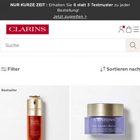
NUR KURZE ZEIT :
Erhalten Sie
6 statt 3 Testmuster
zu jeder
Bestellung!
WEITER ZUM INHALT
Jetzt zugreifen >
ZUM FOOTER GEHEN
Legende suchen
Bestseller Gesicht
(21)
Filter
Sortieren nach
Bestseller