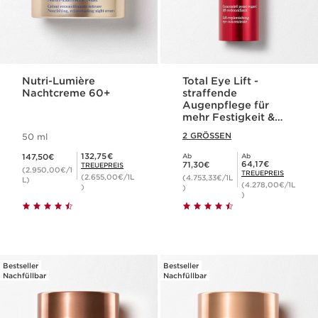
Nutri-Lumière
Total Eye Lift -
Nachtcreme 60+
straffende
Augenpflege für
mehr Festigkeit &
Hautdichte
2 GRÖSSEN
50 ml
Aktueller Preis 147,50€
Mitgliederpreis 132,75€
132,75€
147,50€
Ab
Ab
Aktueller Preis 71,30€
Mitgliederpreis 64,17€
64,17€
71,30€
TREUEPREIS
(2.950,00€/1
TREUEPREIS
(2.655,00€/1L
(4.753,33€/1L
L)
(4.278,00€/1L
)
)
)
Bestseller
Bestseller
Nachfüllbar
Nachfüllbar