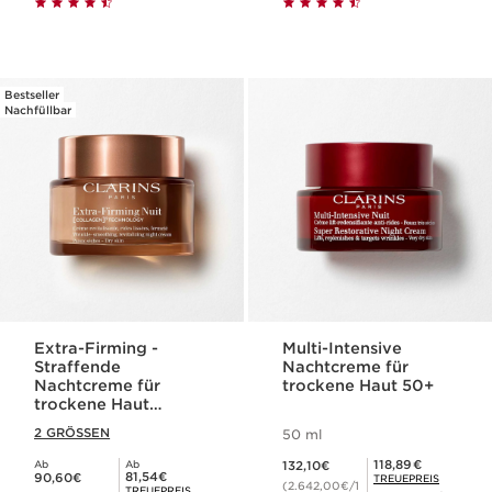
Bestseller
Nachfüllbar
Extra-Firming -
Multi-Intensive
Straffende
Nachtcreme für
Nachtcreme für
trockene Haut 50+
trockene Haut
(nachfüllbar)
2 GRÖSSEN
50 ml
Aktueller Preis 132,10€
Mitgliederpreis 118,89€
118,89€
Ab
Ab
132,10€
Aktueller Preis 90,60€
Mitgliederpreis 81,54€
81,54€
90,60€
TREUEPREIS
(2.642,00€/1
TREUEPREIS