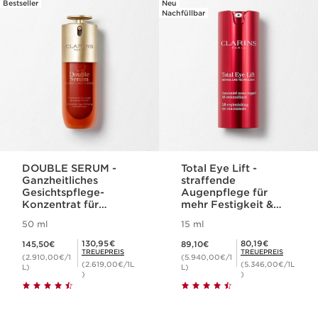
Bestseller
Neu
WEITER ZUM INHALT
Nachfüllbar
DOUBLE SERUM -
Total Eye Lift -
Ganzheitliches
straffende
Gesichtspflege-
Augenpflege für
Konzentrat für
mehr Festigkeit &
jugendliche Haut
Hautdichte
50 ml
15 ml
Aktueller Preis 145,50€
Aktueller Preis 89,10€
Mitgliederpreis 130,95€
Mitgliederpreis 80,19€
130,95€
80,19€
145,50€
89,10€
TREUEPREIS
TREUEPREIS
(2.910,00€/1
(5.940,00€/1
(2.619,00€/1L
(5.346,00€/1L
L)
L)
)
)