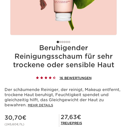
Beruhigender
Reinigungsschaum für sehr
trockene oder sensible Haut
16 BEWERTUNGEN
Der schäumende Reiniger, der reinigt, Makeup entfernt,
trockene Haut beruhigt, Feuchtigkeit spendet und
gleichzeitig hilft, das Gleichgewicht der Haut zu
bewahren.
MEHR DETAILS
Aktueller Preis 30,70€
Mitgliederpreis 27,63€
27,63€
30,70€
TREUEPREIS
(245,60€/1L)