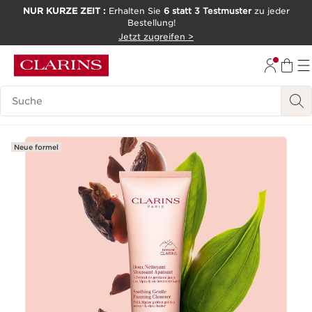
NUR KURZE ZEIT :
Erhalten Sie
6 statt 3 Testmuster
zu jeder
Bestellung!
WEITER ZUM INHALT
Jetzt zugreifen >
ZUM FOOTER GEHEN
Legende suchen
Neue formel