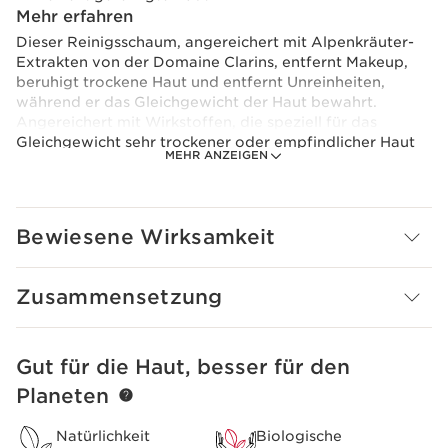
Mehr erfahren
Dieser Reinigsschaum, angereichert mit Alpenkräuter-
Extrakten von der Domaine Clarins, entfernt Makeup,
beruhigt trockene Haut und entfernt Unreinheiten,
während er das Gleichgewicht der Haut bewahrt.
Angereichert mit Wirkstoffen, die speziell für das
Gleichgewicht sehr trockener oder empfindlicher Haut
MEHR ANZEIGEN
ausgewählt wurden: Biologische Sheabutter spendet
Feuchtigkeit und Extrakt aus biologischer Kamille hilft,
unangenehme Hautgefühle zu lindern.
Die Formel ist außerdem mit dem Clarins [Gentle
Bewiesene Wirksamkeit
Complex] mit biologischen Extrakten aus Gelbem
Enzian und Zitronenmelisse angereichert, die dazu
beitragen, die Haut zu beruhigen und geschmeidig zu
Zusammensetzung
machen.
Moringa-Extrakt wird wegen seiner Fähigkeit
Schmutzpartikel abzulösen, eingesetzt.
Gut für die Haut, besser für den
WEITER ZUM INHALT
Die beruhigende, cremige Textur verwandelt sich in
Planeten
einen schönen, zarten und feinen Schaum.
Natürlichkeit
Biologische
Um seinen ökologischen Fußabdruck zu minimieren,