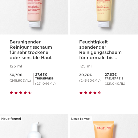
Beruhigender
Feuchtigkeit
Reinigungsschaum
spendender
für sehr trockene
Reinigungsschaum
oder sensible Haut
für normale bis
trockene Haut
125 ml
125 ml
Aktueller Preis 30,70€
Aktueller Preis 30,70€
Mitgliederpreis 27,63€
Mitgliederpreis 27,63€
27,63€
27,63€
30,70€
30,70€
TREUEPREIS
TREUEPREIS
(245,60€/1L)
(245,60€/1L)
(221,04€/1L)
(221,04€/1L)
Neue formel
Neue formel