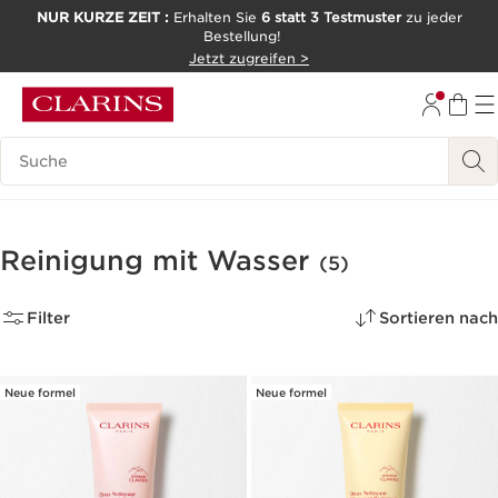
NUR KURZE ZEIT :
Erhalten Sie
6 statt 3 Testmuster
zu jeder
Bestellung!
WEITER ZUM INHALT
Jetzt zugreifen >
ZUM FOOTER GEHEN
Legende suchen
Reinigung mit Wasser
(5)
Filter
Sortieren nach
Neue formel
Neue formel