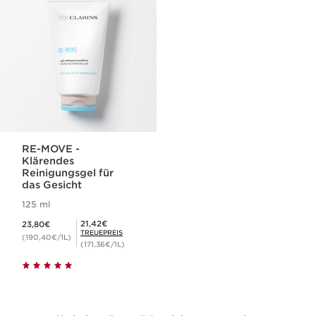
RE-MOVE -
Klärendes
Reinigungsgel für
das Gesicht
125 ml
Aktueller Preis 23,80€
Mitgliederpreis 21,42€
21,42€
23,80€
TREUEPREIS
(190,40€/1L)
(171,36€/1L)