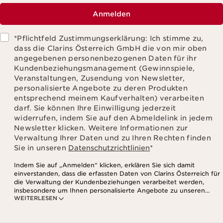
Anmelden
*Pflichtfeld Zustimmungserklärung: Ich stimme zu,
dass die Clarins Österreich GmbH die von mir oben
angegebenen personenbezogenen Daten für ihr
Kundenbeziehungsmanagement (Gewinnspiele,
Veranstaltungen, Zusendung von Newsletter,
personalisierte Angebote zu deren Produkten
entsprechend meinem Kaufverhalten) verarbeiten
darf. Sie können Ihre Einwilligung jederzeit
widerrufen, indem Sie auf den Abmeldelink in jedem
Newsletter klicken. Weitere Informationen zur
Verwaltung Ihrer Daten und zu Ihren Rechten finden
Sie in unseren
Datenschutzrichtlinien
*
Indem Sie auf „Anmelden“ klicken, erklären Sie sich damit
einverstanden, dass die erfassten Daten von Clarins Österreich für
die Verwaltung der Kundenbeziehungen verarbeitet werden,
insbesondere um Ihnen personalisierte Angebote zu unseren
WEITERLESEN
Produkten und Dienstleistungen entsprechend Ihrem
Kaufverhalten, Ihren Gewohnheiten und/oder Ihren Interessen
zuzusenden, auch durch Anzeige in sozialen Netzwerken und auf