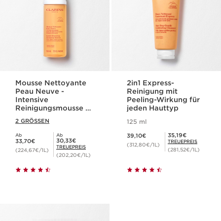
Mousse Nettoyante
2in1 Express-
Peau Neuve -
Reinigung mit
Intensive
Peeling-Wirkung für
Reinigungsmousse -
jeden Hauttyp
für jeden Hauttyp
2 GRÖSSEN
125 ml
Aktueller Preis 39,10€
Mitgliederpreis 35,19€
35,19€
Ab
Ab
39,10€
Aktueller Preis 33,70€
Mitgliederpreis 30,33€
30,33€
33,70€
TREUEPREIS
(312,80€/1L)
TREUEPREIS
(281,52€/1L)
(224,67€/1L)
(202,20€/1L)