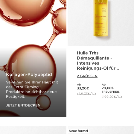
Huile Très
Démaquillante -
Intensives
Reinigungs-Öl für
wasserfestes Makeup
Kollagen-Polypeptid
2 GRÖSSEN
Verleihen Sie Ihrer Haut mit
Ab
Ab
Aktueller Preis 33,20€
der Extra-Firming-
Mitgliederpreis 29,88€
29,88€
33,20€
Produktreihe sichtbar neue
TREUEPREIS
(221,33€/1L)
Festigkeit.
(199,20€/1L)
JETZT ENTDECKEN
Neue formel