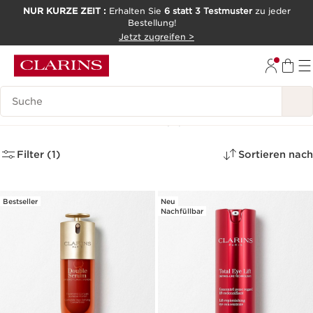
NUR KURZE ZEIT :
Erhalten Sie
6 statt 3 Testmuster
zu jeder
Bestellung!
WEITER ZUM INHALT
Jetzt zugreifen >
ZUM FOOTER GEHEN
Legende suchen
Bestseller Gesicht
(9)
Filter (1)
Sortieren nach
Bestseller
Neu
Nachfüllbar