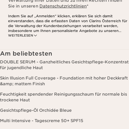
Verwaltung Ihrer Daten und zu Ihren Rechten finden
Sie in unseren
Datenschutzrichtlinien
*
Indem Sie auf „Anmelden“ klicken, erklären Sie sich damit
einverstanden, dass die erfassten Daten von Clarins Österreich für
die Verwaltung der Kundenbeziehungen verarbeitet werden,
insbesondere um Ihnen personalisierte Angebote zu unseren
WEITERLESEN
Produkten und Dienstleistungen entsprechend Ihrem
Kaufverhalten, Ihren Gewohnheiten und/oder Ihren Interessen
zuzusenden, auch durch Anzeige in sozialen Netzwerken und auf
Websites Dritter, sowie für analytische Zwecke.
Am beliebtesten
DOUBLE SERUM - Ganzheitliches Gesichtspflege-Konzentrat
für jugendliche Haut
Skin Illusion Full Coverage - Foundation mit hoher Deckkraft
&amp; mattem Finish
Feuchtigkeit spendender Reinigungsschaum für normale bis
trockene Haut
Gesichtspflege-Öl Orchidée Bleue
Multi Intensive - Tagescreme 50+ SPF15