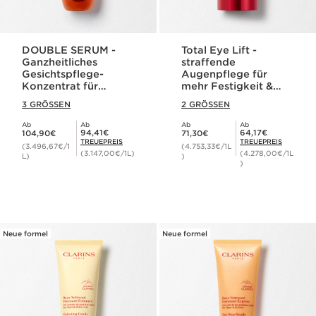
DOUBLE SERUM -
Total Eye Lift -
Ganzheitliches
straffende
Gesichtspflege-
Augenpflege für
Konzentrat für
mehr Festigkeit &
jugendliche Haut
Hautdichte
3 GRÖSSEN
2 GRÖSSEN
Ab
Ab
Ab
Ab
Aktueller Preis 104,90€
Aktueller Preis 71,30€
Mitgliederpreis 94,41€
Mitgliederpreis 64,17€
94,41€
64,17€
104,90€
71,30€
TREUEPREIS
TREUEPREIS
(3.496,67€/1
(4.753,33€/1L
(3.147,00€/1L)
(4.278,00€/1L
L)
)
)
Neue formel
Neue formel