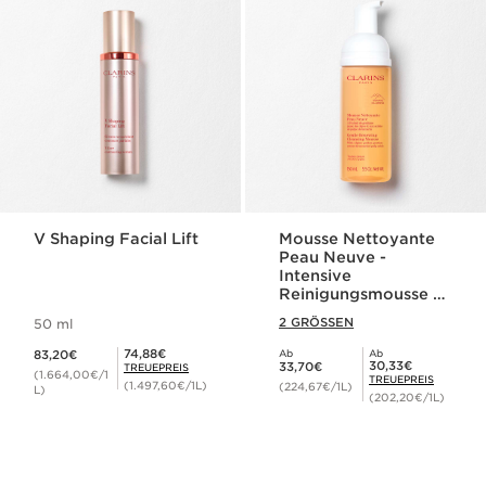
V Shaping Facial Lift
Mousse Nettoyante
Peau Neuve -
Intensive
Reinigungsmousse -
für jeden Hauttyp
2 GRÖSSEN
50 ml
Aktueller Preis 83,20€
Mitgliederpreis 74,88€
74,88€
83,20€
Ab
Ab
Aktueller Preis 33,70€
Mitgliederpreis 30,33€
30,33€
33,70€
TREUEPREIS
(1.664,00€/1
TREUEPREIS
(1.497,60€/1L)
(224,67€/1L)
L)
(202,20€/1L)