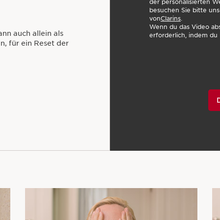
der personalisierten W
besuchen Sie bitte uns
von
Clarins
.
Wenn du das Video abs
nn auch allein als
erforderlich, indem du 
, für ein Reset der