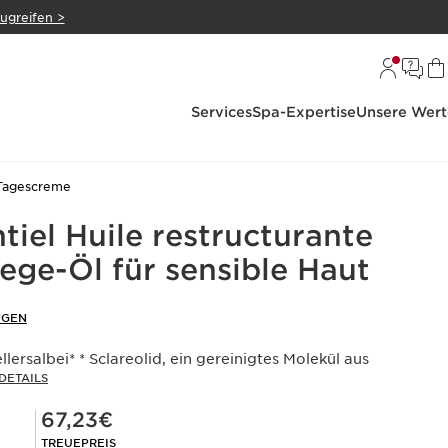
zugreifen >
Services
Spa-Expertise
Unsere Wert
Tagescreme
iel Huile restructurante
ege-Öl für sensible Haut
NGEN
lersalbei* * Sclareolid, ein gereinigtes Molekül aus
DETAILS
Mitgliederpreis 67,23€
67,23€
TREUEPREIS