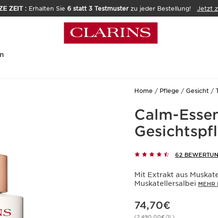
E ZEIT :
Erhalten Sie
6 statt 3 Testmuster
zu jeder Bestellung!
Jetzt 
n
Home
Pflege
Gesicht
Calm-Essent
Gesichtspfl
62 BEWERTU
Mit Extrakt aus Muskatel
Muskatellersalbei
MEHR 
Aktueller Preis 74,70€
74,70€
(2.490,00€/1L)